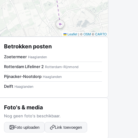
Leaflet
|
©
OSM
©
CARTO
Betrokken posten
Zoetermeer
Haaglanden
Rotterdam Lifeliner 2
Rotterdam-Rijnmond
Pijnacker-Nootdorp
Haaglanden
Delft
Haaglanden
Foto's & media
Nog geen foto's beschikbaar.
Foto uploaden
Link toevoegen