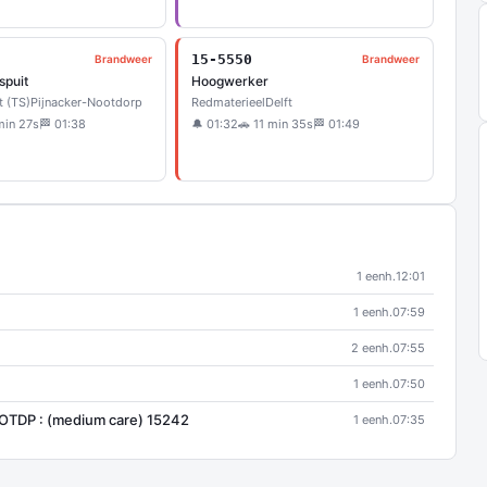
15-5550
Brandweer
Brandweer
spuit
Hoogwerker
t (TS)
Pijnacker-Nootdorp
Redmaterieel
Delft
min 27s
🏁 01:38
🔔 01:32
🚗 11 min 35s
🏁 01:49
1 eenh.
12:01
1 eenh.
07:59
2 eenh.
07:55
1 eenh.
07:50
OTDP : (medium care) 15242
1 eenh.
07:35