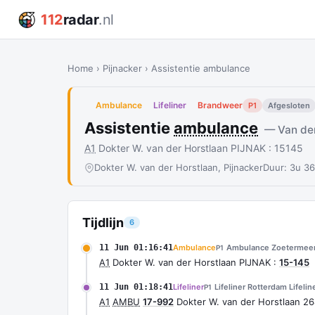
112
radar
.nl
Home
›
Pijnacker
›
Assistentie ambulance
Ambulance
Lifeliner
Brandweer
P1
Afgesloten
Assistentie
ambulance
— Van der
A1
Dokter W. van der Horstlaan PIJNAK : 15145
Dokter W. van der Horstlaan, Pijnacker
Duur: 3u 3
Tijdlijn
6
11 Jun 01:16:41
Ambulance
Ambulance Zoetermee
P1
A1
Dokter W. van der Horstlaan PIJNAK :
15-145
11 Jun 01:18:41
Lifeliner
Lifeliner Rotterdam Lifelin
P1
A1
AMBU
17-992
Dokter W. van der Horstlaan 2