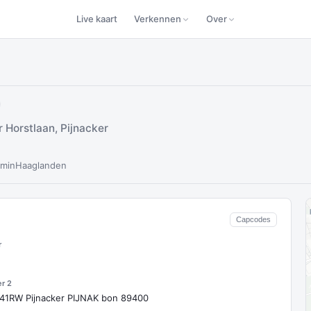
Live kaart
Verkennen
Over
 Horstlaan, Pijnacker
6min
Haaglanden
Capcodes
r
er 2
641RW Pijnacker PIJNAK bon 89400