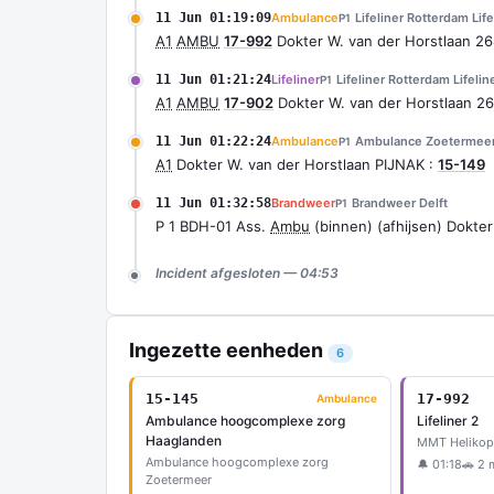
11 Jun 01:19:09
Ambulance
Lifeliner Rotterdam Life
P1
A1
AMBU
17-992
Dokter W. van der Horstlaan 2
11 Jun 01:21:24
Lifeliner
Lifeliner Rotterdam Lifelin
P1
A1
AMBU
17-902
Dokter W. van der Horstlaan 2
11 Jun 01:22:24
Ambulance
Ambulance Zoetermee
P1
A1
Dokter W. van der Horstlaan PIJNAK :
15-149
11 Jun 01:32:58
Brandweer
Brandweer Delft
P1
P 1 BDH-01 Ass.
Ambu
(binnen) (afhijsen) Dokter
Incident afgesloten — 04:53
Ingezette eenheden
6
15-145
17-992
Ambulance
Ambulance hoogcomplexe zorg
Lifeliner 2
Haaglanden
MMT Helikop
Ambulance hoogcomplexe zorg
🔔 01:18
🚗 2 
Zoetermeer