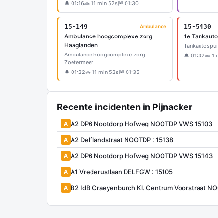
🔔 01:16
🚗 11 min 52s
🏁 01:30
15-149
15-5430
Ambulance
Ambulance hoogcomplexe zorg
1e Tankauto
Haaglanden
Tankautospui
Ambulance hoogcomplexe zorg
🔔 01:32
🚗 1 
Zoetermeer
🔔 01:22
🚗 11 min 52s
🏁 01:35
Recente incidenten in Pijnacker
A2 DP6 Nootdorp Hofweg NOOTDP VWS 15103
A
A2 Delflandstraat NOOTDP : 15138
A
A2 DP6 Nootdorp Hofweg NOOTDP VWS 15143
A
A1 Vrederustlaan DELFGW : 15105
A
B2 IdB Craeyenburch Kl. Centrum Voorstraat NO
A