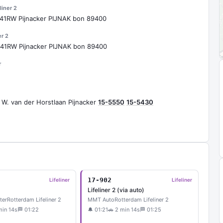
liner 2
641RW Pijnacker PIJNAK bon 89400
er 2
641RW Pijnacker PIJNAK bon 89400
r
 W. van der Horstlaan Pijnacker
15-5550
15-5430
17-902
Lifeliner
Lifeliner
Lifeliner 2 (via auto)
ter
Rotterdam Lifeliner 2
MMT Auto
Rotterdam Lifeliner 2
min 14s
🏁 01:22
🔔 01:21
🚗 2 min 14s
🏁 01:25