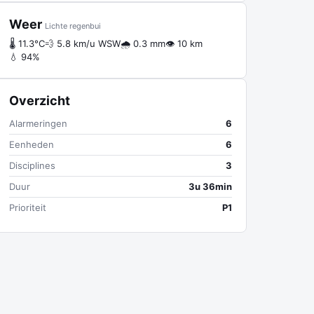
Weer
Lichte regenbui
🌡 11.3°C
💨 5.8 km/u WSW
🌧 0.3 mm
👁 10 km
💧 94%
Overzicht
Alarmeringen
6
Eenheden
6
Disciplines
3
Duur
3u 36min
Prioriteit
P1