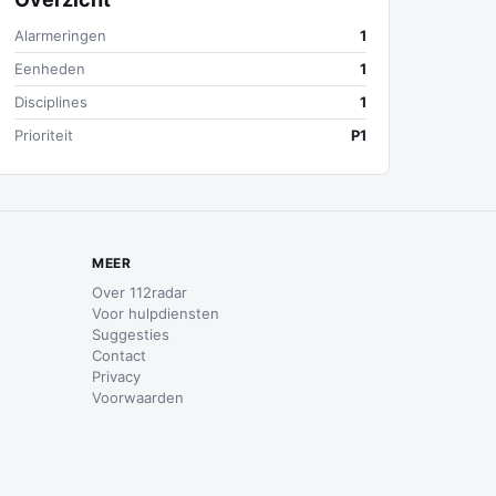
Alarmeringen
1
Eenheden
1
Disciplines
1
Prioriteit
P1
MEER
Over 112radar
Voor hulpdiensten
Suggesties
Contact
Privacy
Voorwaarden