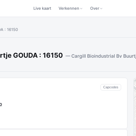
Live kaart
Verkennen
Over
DA : 16150
urtje GOUDA : 16150
— Cargill Bioindustrial Bv Buur
Capcodes
0