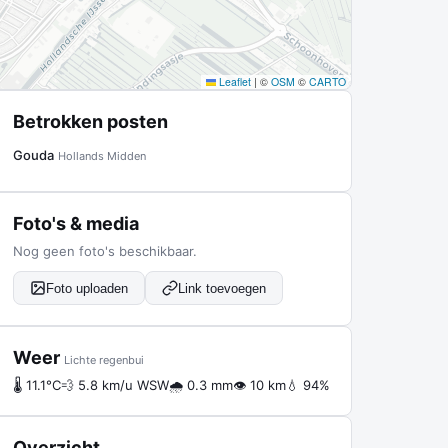
Leaflet
|
©
OSM
©
CARTO
Betrokken posten
Gouda
Hollands Midden
Foto's & media
Nog geen foto's beschikbaar.
Foto uploaden
Link toevoegen
Weer
Lichte regenbui
🌡 11.1°C
💨 5.8 km/u WSW
🌧 0.3 mm
👁 10 km
💧 94%
Overzicht