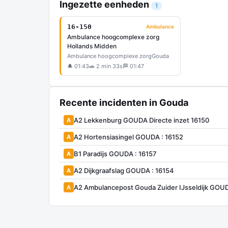
Ingezette eenheden
1
16-150
Ambulance
Ambulance hoogcomplexe zorg
Hollands Midden
Ambulance hoogcomplexe zorg
Gouda
🔔 01:43
🚗 2 min 33s
🏁 01:47
Recente incidenten in Gouda
A2 Lekkenburg GOUDA Directe inzet 16150
A
A2 Hortensiasingel GOUDA : 16152
A
B1 Paradijs GOUDA : 16157
A
A2 Dijkgraafslag GOUDA : 16154
A
A2 Ambulancepost Gouda Zuider IJsseldijk GO
A