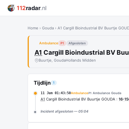
112
radar
.nl
Home
›
Gouda
›
A1 Cargill Bioindustrial BV Buurtje GOU
Ambulance
P1
Afgesloten
A1
Cargill Bioindustrial BV Bu
Buurtje, Gouda
Hollands Midden
Tijdlijn
1
11 Jun 01:43:50
Ambulance
Ambulance Gouda
P1
A1
Cargill Bioindustrial BV Buurtje GOUDA :
16-15
Incident afgesloten — 05:04