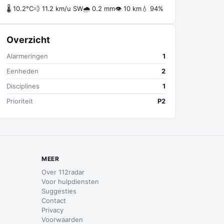
🌡 10.2°C
💨 11.2 km/u SW
🌧 0.2 mm
👁 10 km
💧 94%
Overzicht
Alarmeringen
1
Eenheden
2
Disciplines
1
Prioriteit
P2
MEER
Over 112radar
Voor hulpdiensten
Suggesties
Contact
Privacy
Voorwaarden