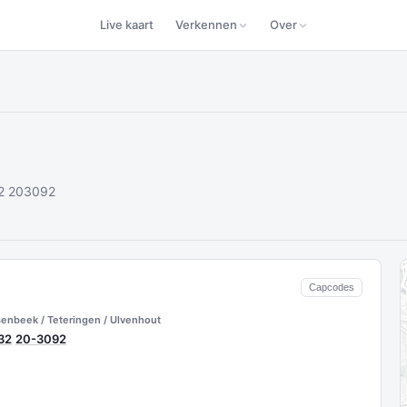
Live kaart
Verkennen
Over
32 203092
Capcodes
senbeek / Teteringen / Ulvenhout
32
20-3092