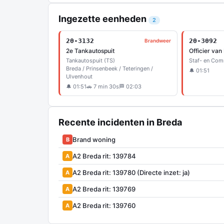
Ingezette eenheden
2
20-3132
20-3092
Brandweer
2e Tankautospuit
Officier van
Tankautospuit (TS)
Staf- en Co
Breda / Prinsenbeek / Teteringen /
🔔 01:51
Ulvenhout
🔔 01:51
🚗 7 min 30s
🏁 02:03
Recente incidenten in Breda
Brand woning
B
A2 Breda rit: 139784
A
A2 Breda rit: 139780 (Directe inzet: ja)
A
A2 Breda rit: 139769
A
A2 Breda rit: 139760
A