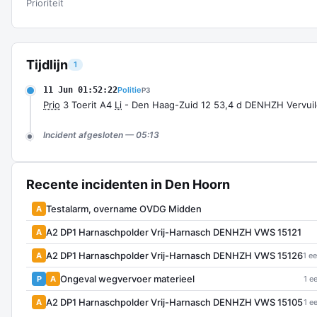
Prioriteit
Tijdlijn
1
11 Jun 01:52:22
Politie
P3
Prio
3 Toerit A4
Li
- Den Haag-Zuid 12 53,4 d DENHZH Vervui
Incident afgesloten — 05:13
Recente incidenten in Den Hoorn
Testalarm, overname OVDG Midden
A
A2 DP1 Harnaschpolder Vrij-Harnasch DENHZH VWS 15121
A
A2 DP1 Harnaschpolder Vrij-Harnasch DENHZH VWS 15126
A
1 e
Ongeval wegvervoer materieel
P
A
1 e
A2 DP1 Harnaschpolder Vrij-Harnasch DENHZH VWS 15105
A
1 e