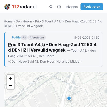
112
radar
.nl
Inloggen
Registreren
Home
›
Den Hoorn
›
Prio 3 Toerit A4 Li - Den Haag-Zuid 12 53,4 d
DENHZH Vervuild wegdek
11-06-2026 01:52
Politie
P3
Afgesloten
Prio
3 Toerit A4
Li
- Den Haag-Zuid 12 53,4
d DENHZH Vervuild wegdek
— Toerit A4
Li
- den
Haag-Zuid 12 53,4 D, Den Hoorn
Den Haag-Zuid 12, Den Hoorn
Hollands Midden
+
−