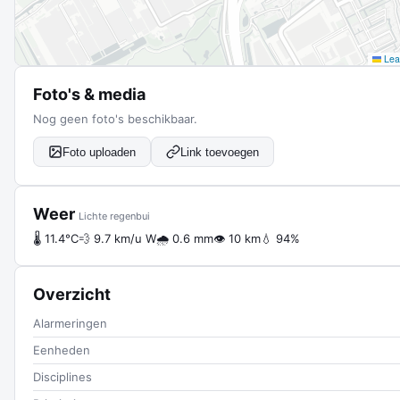
Leaf
Foto's & media
Nog geen foto's beschikbaar.
Foto uploaden
Link toevoegen
Weer
Lichte regenbui
🌡 11.4°C
💨 9.7 km/u W
🌧 0.6 mm
👁 10 km
💧 94%
Overzicht
Alarmeringen
Eenheden
Disciplines