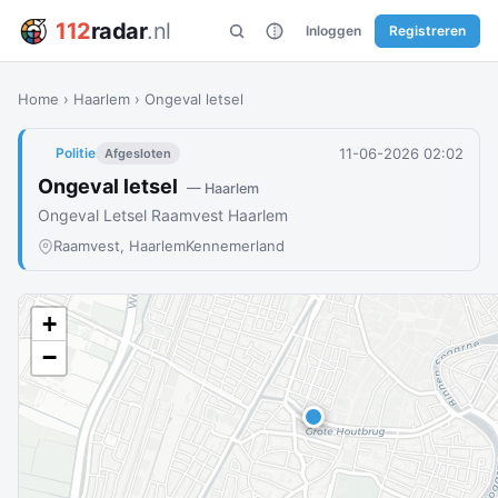
112
radar
.nl
Inloggen
Registreren
Home
›
Haarlem
›
Ongeval letsel
11-06-2026 02:02
Politie
Afgesloten
Ongeval letsel
— Haarlem
Ongeval Letsel Raamvest Haarlem
Raamvest, Haarlem
Kennemerland
+
−