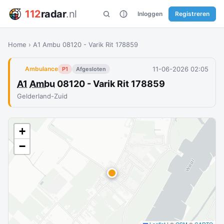
112
radar
.nl
Inloggen
Registreren
Home
›
A1 Ambu 08120 - Varik Rit 178859
11-06-2026 02:05
Ambulance
P1
Afgesloten
A1
Ambu
08120 - Varik Rit 178859
Gelderland-Zuid
+
−