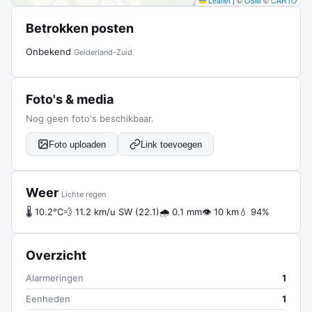
Leaflet
|
©
OSM
©
CARTO
Betrokken posten
Onbekend
Gelderland-Zuid
Foto's & media
Nog geen foto's beschikbaar.
Foto uploaden
Link toevoegen
Weer
Lichte regen
🌡 10.2°C
💨 11.2 km/u SW (22.1)
🌧 0.1 mm
👁 10 km
💧 94%
Overzicht
Alarmeringen
1
Eenheden
1