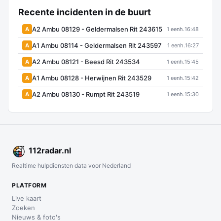
Recente incidenten in de buurt
A2 Ambu 08129 - Geldermalsen Rit 243615
A
1 eenh.
16:48
A1 Ambu 08114 - Geldermalsen Rit 243597
A
1 eenh.
16:27
A2 Ambu 08121 - Beesd Rit 243534
A
1 eenh.
15:45
A1 Ambu 08128 - Herwijnen Rit 243529
A
1 eenh.
15:42
A2 Ambu 08130 - Rumpt Rit 243519
A
1 eenh.
15:30
112
radar
.nl
Realtime hulpdiensten data voor Nederland
PLATFORM
Live kaart
Zoeken
Nieuws & foto's