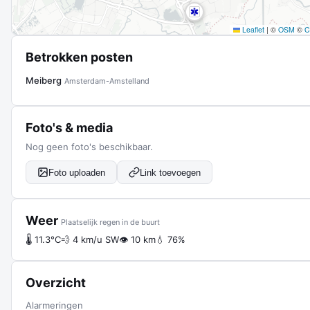
Leaflet
|
©
OSM
©
C
Betrokken posten
Meiberg
Amsterdam-Amstelland
Foto's & media
Nog geen foto's beschikbaar.
Foto uploaden
Link toevoegen
Weer
Plaatselijk regen in de buurt
🌡 11.3°C
💨 4 km/u SW
👁 10 km
💧 76%
Overzicht
Alarmeringen