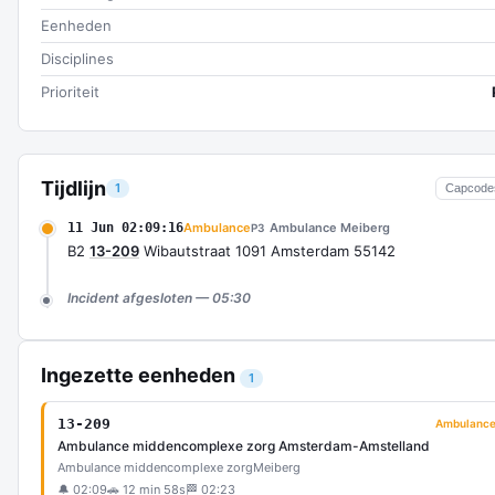
Eenheden
Disciplines
Prioriteit
Tijdlijn
1
Capcode
11 Jun 02:09:16
Ambulance
Ambulance Meiberg
P3
B2
13-209
Wibautstraat 1091 Amsterdam 55142
Incident afgesloten — 05:30
Ingezette eenheden
1
13-209
Ambulanc
Ambulance middencomplexe zorg Amsterdam-Amstelland
Ambulance middencomplexe zorg
Meiberg
🔔 02:09
🚗 12 min 58s
🏁 02:23