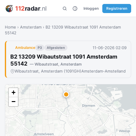
112
radar
.nl
Inloggen
Registreren
Home
›
Amsterdam
›
B2 13209 Wibautstraat 1091 Amsterdam
55142
11-06-2026 02:09
Ambulance
P3
Afgesloten
B2 13209 Wibautstraat 1091 Amsterdam
55142
— Wibautstraat, Amsterdam
Wibautstraat, Amsterdam (1091GH)
Amsterdam-Amstelland
+
−