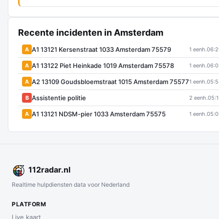
Recente incidenten in Amsterdam
A1 13121 Kersenstraat 1033 Amsterdam 75579
A
1 eenh.
06:2
A1 13122 Piet Heinkade 1019 Amsterdam 75578
A
1 eenh.
06:0
A2 13109 Goudsbloemstraat 1015 Amsterdam 75577
A
1 eenh.
05:5
Assistentie politie
B
2 eenh.
05:
A1 13121 NDSM-pier 1033 Amsterdam 75575
A
1 eenh.
05:0
112
radar
.nl
Realtime hulpdiensten data voor Nederland
PLATFORM
Live kaart