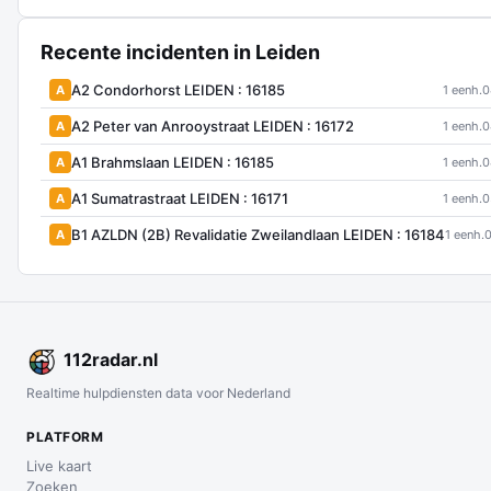
Recente incidenten in Leiden
A2 Condorhorst LEIDEN : 16185
A
1 eenh.
0
A2 Peter van Anrooystraat LEIDEN : 16172
A
1 eenh.
0
A1 Brahmslaan LEIDEN : 16185
A
1 eenh.
0
A1 Sumatrastraat LEIDEN : 16171
A
1 eenh.
0
B1 AZLDN (2B) Revalidatie Zweilandlaan LEIDEN : 16184
A
1 eenh.
0
112
radar
.nl
Realtime hulpdiensten data voor Nederland
PLATFORM
Live kaart
Zoeken