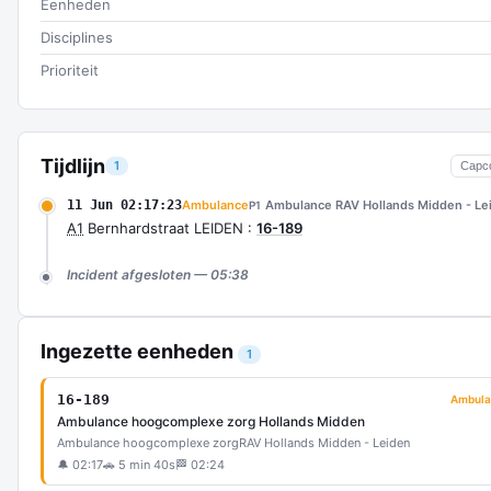
Eenheden
Disciplines
Prioriteit
Tijdlijn
1
Capc
11 Jun 02:17:23
Ambulance
Ambulance RAV Hollands Midden - Le
P1
A1
Bernhardstraat LEIDEN :
16-189
Incident afgesloten — 05:38
Ingezette eenheden
1
16-189
Ambula
Ambulance hoogcomplexe zorg Hollands Midden
Ambulance hoogcomplexe zorg
RAV Hollands Midden - Leiden
🔔 02:17
🚗 5 min 40s
🏁 02:24