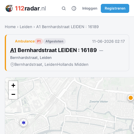
112
radar
.nl
Inloggen
Registreren
Home
›
Leiden
›
A1 Bernhardstraat LEIDEN : 16189
11-06-2026 02:17
Ambulance
P1
Afgesloten
A1
Bernhardstraat LEIDEN : 16189
—
Bernhardstraat, Leiden
Bernhardstraat, Leiden
Hollands Midden
+
−