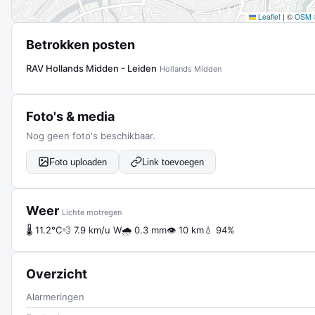
Leaflet
|
©
OSM
Betrokken posten
RAV Hollands Midden - Leiden
Hollands Midden
Foto's & media
Nog geen foto's beschikbaar.
Foto uploaden
Link toevoegen
Weer
Lichte motregen
🌡 11.2°C
💨 7.9 km/u W
🌧 0.3 mm
👁 10 km
💧 94%
Overzicht
Alarmeringen