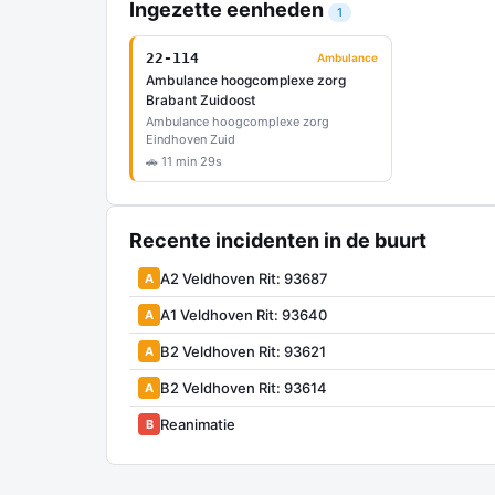
Ingezette eenheden
1
22-114
Ambulance
Ambulance hoogcomplexe zorg
Brabant Zuidoost
Ambulance hoogcomplexe zorg
Eindhoven Zuid
🚗 11 min 29s
Recente incidenten in de buurt
A2 Veldhoven Rit: 93687
A
A1 Veldhoven Rit: 93640
A
B2 Veldhoven Rit: 93621
A
B2 Veldhoven Rit: 93614
A
Reanimatie
B