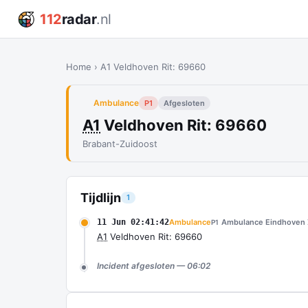
112
radar
.nl
Home
›
A1 Veldhoven Rit: 69660
Ambulance
P1
Afgesloten
A1
Veldhoven Rit: 69660
Brabant-Zuidoost
Tijdlijn
1
11 Jun 02:41:42
Ambulance
Ambulance Eindhoven 
P1
A1
Veldhoven Rit: 69660
Incident afgesloten — 06:02