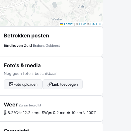
Leaflet
|
©
OSM
©
CARTO
Betrokken posten
Eindhoven Zuid
Brabant-Zuidoost
Foto's & media
Nog geen foto's beschikbaar.
Foto uploaden
Link toevoegen
Weer
Zwaar bewolkt
🌡 8.2°C
💨 12.2 km/u SW
🌧 0.2 mm
👁 10 km
💧 100%
Overzicht