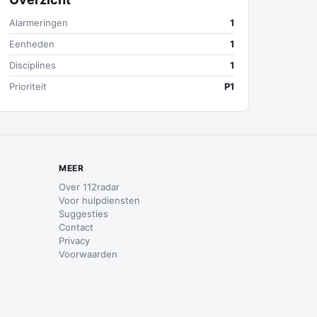
Alarmeringen
1
Eenheden
1
Disciplines
1
Prioriteit
P1
MEER
Over 112radar
Voor hulpdiensten
Suggesties
Contact
Privacy
Voorwaarden