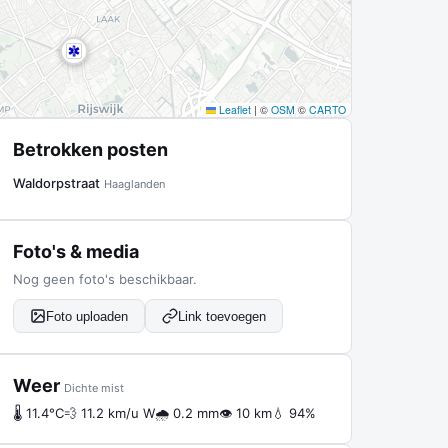
Leaflet
|
©
OSM
©
CARTO
Betrokken posten
Waldorpstraat
Haaglanden
Foto's & media
Nog geen foto's beschikbaar.
Foto uploaden
Link toevoegen
Weer
Dichte mist
🌡 11.4°C
💨 11.2 km/u W
🌧 0.2 mm
👁 10 km
💧 94%