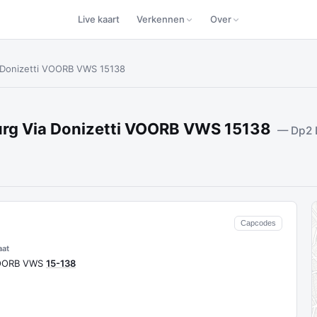
Live kaart
Verkennen
Over
 Donizetti VOORB VWS 15138
rg Via Donizetti VOORB VWS 15138
— Dp2 
Capcodes
aat
VOORB VWS
15-138