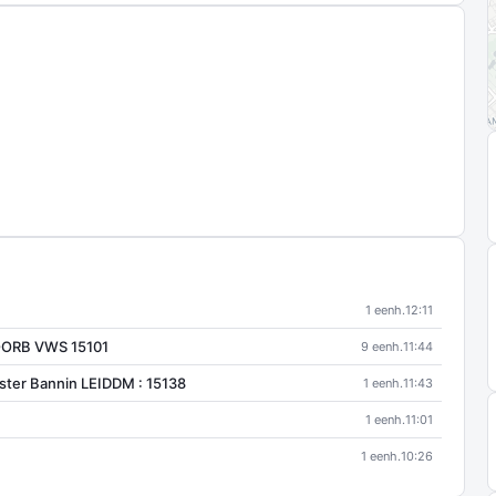
1 eenh.
12:11
VOORB VWS 15101
9 eenh.
11:44
ter Bannin LEIDDM : 15138
1 eenh.
11:43
1 eenh.
11:01
1 eenh.
10:26