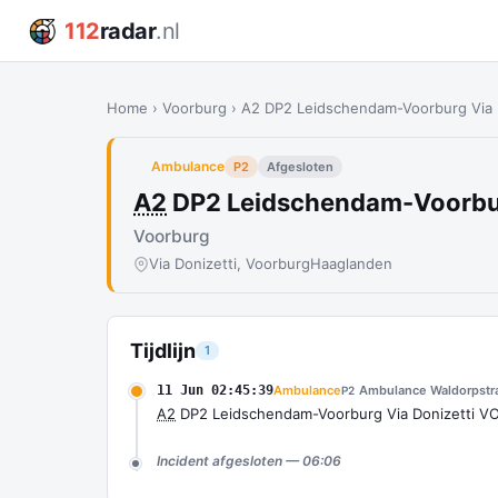
112
radar
.nl
Home
›
Voorburg
›
A2 DP2 Leidschendam-Voorburg Via
Ambulance
P2
Afgesloten
A2
DP2 Leidschendam-Voorbu
Voorburg
Via Donizetti, Voorburg
Haaglanden
Tijdlijn
1
11 Jun 02:45:39
Ambulance
Ambulance Waldorpstr
P2
A2
DP2 Leidschendam-Voorburg Via Donizetti 
Incident afgesloten — 06:06