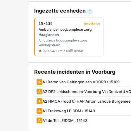
Ingezette eenheden
1
15-138
Ambulance
Ambulance hoogcomplexe zorg
Haaglanden
Ambulance hoogcomplexe zorg
Waldorpstraat
🔔 02:45
🚗 11 min 6s
🏁 02:58
Recente incidenten in Voorburg
A1 Baron van Geltingenlaan VOORB : 15109
A
A2 DP2 Leidschendam-Voorburg Via Donizetti 
A
A2 HMCA (rood 0) HAP Antoniushove Burgemees
A
A1 Frekeweg LEIDDM : 15149
A
A1 de Tol LEIDDM : 15143
A