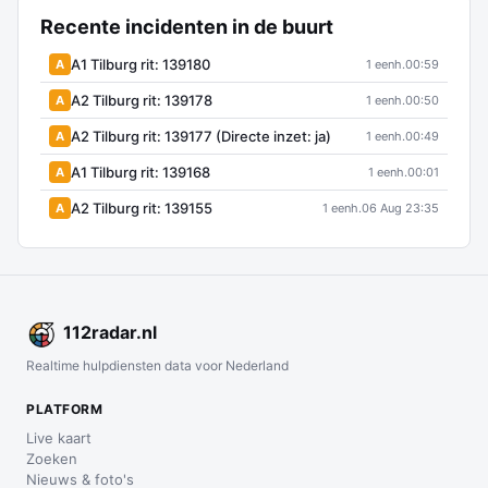
Recente incidenten in de buurt
A1 Tilburg rit: 139180
A
1 eenh.
00:59
A2 Tilburg rit: 139178
A
1 eenh.
00:50
A2 Tilburg rit: 139177 (Directe inzet: ja)
A
1 eenh.
00:49
A1 Tilburg rit: 139168
A
1 eenh.
00:01
A2 Tilburg rit: 139155
A
1 eenh.
06 Aug 23:35
112
radar
.nl
Realtime hulpdiensten data voor Nederland
PLATFORM
Live kaart
Zoeken
Nieuws & foto's