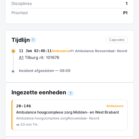
Disciplines
1
Prioriteit
P1
Tijdlijn
1
Capcodes
11 Jun 02:48:11
Ambulance
Ambulance Roosendaal- Noord
P1
A1
Tilburg rit: 101676
Incident afgesloten — 06:09
Ingezette eenheden
1
20-146
Ambulance
Ambulance hoogcomplexe zorg Midden- en West Brabant
Ambulance hoogcomplexe zorg
Roosendaal- Noord
🚗 53 min 11s