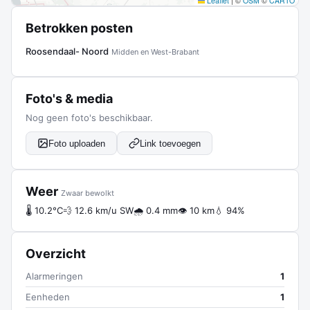
Leaflet
|
©
OSM
©
CARTO
Betrokken posten
Roosendaal- Noord
Midden en West-Brabant
Foto's & media
Nog geen foto's beschikbaar.
Foto uploaden
Link toevoegen
Weer
Zwaar bewolkt
🌡 10.2°C
💨 12.6 km/u SW
🌧 0.4 mm
👁 10 km
💧 94%
Overzicht
Alarmeringen
1
Eenheden
1