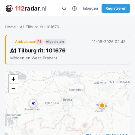
112
radar
.nl
Inloggen
Registreren
Home
›
A1 Tilburg rit: 101676
11-06-2026 02:48
Ambulance
P1
Afgesloten
A1
Tilburg rit: 101676
Midden en West-Brabant
+
−