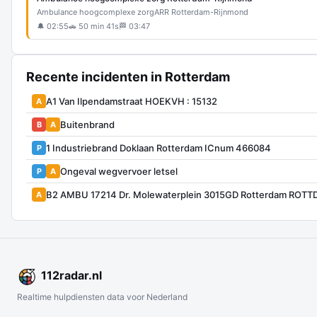
Ambulance hoogcomplexe zorg
ARR Rotterdam-Rijnmond
🔔 02:55
🚗 50 min 41s
🏁 03:47
Recente incidenten in Rotterdam
A1 Van Ilpendamstraat HOEKVH : 15132
A
Buitenbrand
B
A
1 Industriebrand Doklaan Rotterdam ICnum 466084
P
Ongeval wegvervoer letsel
P
A
B2 AMBU 17214 Dr. Molewaterplein 3015GD Rotterdam ROTT
A
112
radar
.nl
Realtime hulpdiensten data voor Nederland