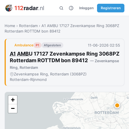
112
radar
.nl
Inloggen
Registreren
Home
›
Rotterdam
›
A1 AMBU 17127 Zevenkampse Ring 3068PZ
Rotterdam ROTTDM bon 89412
11-06-2026 02:55
Ambulance
P1
Afgesloten
A1
AMBU
17127 Zevenkampse Ring 3068PZ
Rotterdam ROTTDM bon 89412
— Zevenkampse
Ring, Rotterdam
Zevenkampse Ring, Rotterdam (3068PZ)
Rotterdam-Rijnmond
+
−