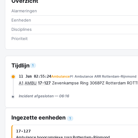
Overzicht
Alarmeringen
Eenheden
Disciplines
Prioriteit
Tijdlijn
1
11 Jun 02:55:24
Ambulance
Ambulance ARR Rotterdam-Rijnmond
P1
A1
AMBU
17-127
Zevenkampse Ring 3068PZ Rotterdam ROTT
Incident afgesloten — 06:16
Ingezette eenheden
1
17-127
Ambulance hoogcomplexe zorg Rotterdam-Rijnmond