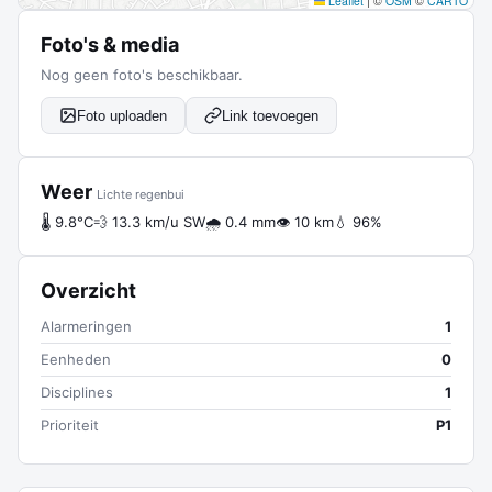
Leaflet
|
©
OSM
©
CARTO
Foto's & media
Nog geen foto's beschikbaar.
Foto uploaden
Link toevoegen
Weer
Lichte regenbui
🌡 9.8°C
💨 13.3 km/u SW
🌧 0.4 mm
👁 10 km
💧 96%
Overzicht
Alarmeringen
1
Eenheden
0
Disciplines
1
Prioriteit
P1