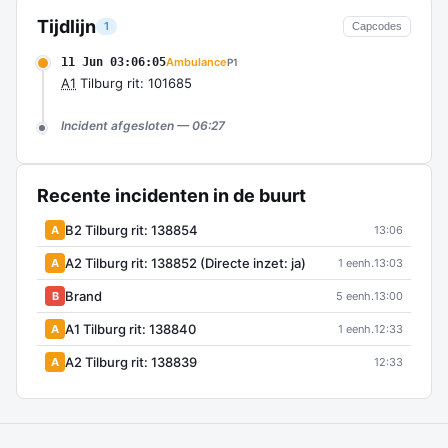
Tijdlijn
1
Capcodes
11 Jun 03:06:05
Ambulance
P1
A1
Tilburg rit: 101685
Incident afgesloten — 06:27
Recente incidenten in de buurt
B2 Tilburg rit: 138854
A
13:06
A2 Tilburg rit: 138852 (Directe inzet: ja)
A
1 eenh.
13:03
Brand
B
5 eenh.
13:00
A1 Tilburg rit: 138840
A
1 eenh.
12:33
A2 Tilburg rit: 138839
A
12:33