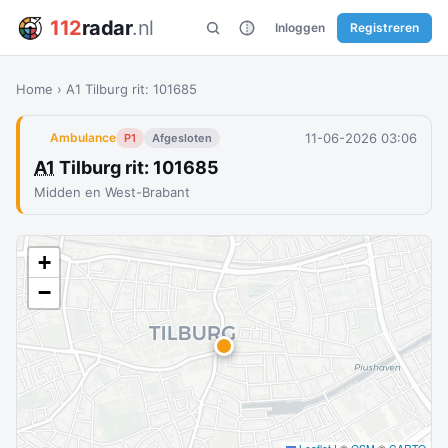
112
radar
.nl
Inloggen
Registreren
Home
›
A1 Tilburg rit: 101685
11-06-2026 03:06
Ambulance
P1
Afgesloten
A1
Tilburg rit: 101685
Midden en West-Brabant
+
−