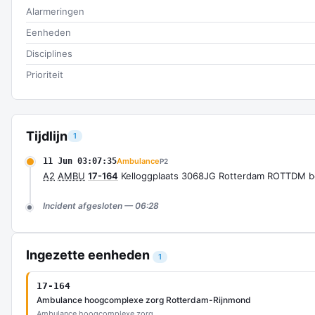
Alarmeringen
Eenheden
Disciplines
Prioriteit
Tijdlijn
1
11 Jun 03:07:35
Ambulance
P2
A2
AMBU
17-164
Kelloggplaats 3068JG Rotterdam ROTTDM b
Incident afgesloten — 06:28
Ingezette eenheden
1
17-164
Ambulance hoogcomplexe zorg Rotterdam-Rijnmond
Ambulance hoogcomplexe zorg