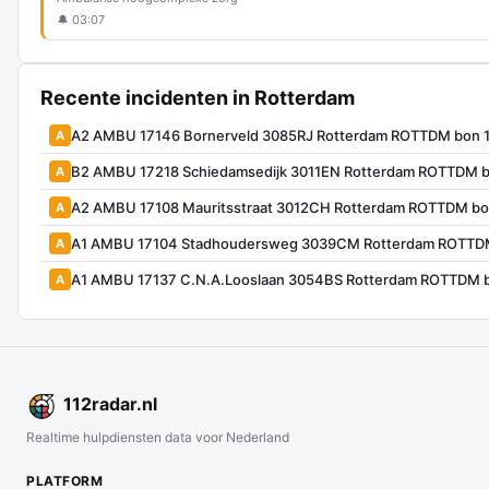
🔔 03:07
Recente incidenten in Rotterdam
A2 AMBU 17146 Bornerveld 3085RJ Rotterdam ROTTDM bon 
A
B2 AMBU 17218 Schiedamsedijk 3011EN Rotterdam ROTTDM 
A
A2 AMBU 17108 Mauritsstraat 3012CH Rotterdam ROTTDM bo
A
A1 AMBU 17104 Stadhoudersweg 3039CM Rotterdam ROTTD
A
A1 AMBU 17137 C.N.A.Looslaan 3054BS Rotterdam ROTTDM 
A
112
radar
.nl
Realtime hulpdiensten data voor Nederland
PLATFORM