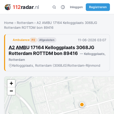
112
radar
.nl
Inloggen
Registreren
Home
›
Rotterdam
›
A2 AMBU 17164 Kelloggplaats 3068JG
Rotterdam ROTTDM bon 89416
11-06-2026 03:07
Ambulance
P2
Afgesloten
A2
AMBU
17164 Kelloggplaats 3068JG
Rotterdam ROTTDM bon 89416
— Kelloggplaats,
Rotterdam
Kelloggplaats, Rotterdam (3068JG)
Rotterdam-Rijnmond
+
−