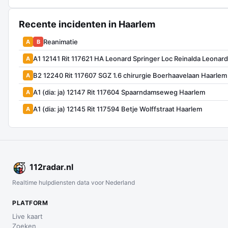
Recente incidenten in Haarlem
Reanimatie
A
B
A1 12141 Rit 117621 HA Leonard Springer Loc Reinalda Leonard
A
B2 12240 Rit 117607 SGZ 1.6 chirurgie Boerhaavelaan Haarlem
A
A1 (dia: ja) 12147 Rit 117604 Spaarndamseweg Haarlem
A
A1 (dia: ja) 12145 Rit 117594 Betje Wolffstraat Haarlem
A
112
radar
.nl
Realtime hulpdiensten data voor Nederland
PLATFORM
Live kaart
Zoeken