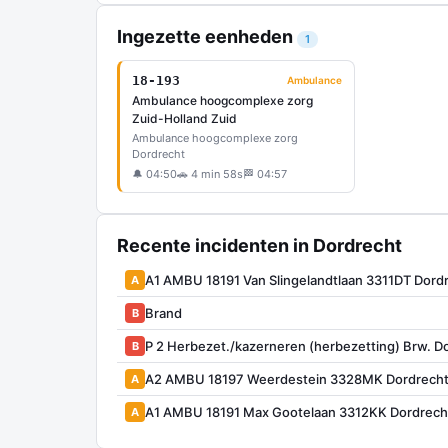
Ingezette eenheden
1
18-193
Ambulance
Ambulance hoogcomplexe zorg
Zuid-Holland Zuid
Ambulance hoogcomplexe zorg
Dordrecht
🔔 04:50
🚗 4 min 58s
🏁 04:57
Recente incidenten in Dordrecht
A1 AMBU 18191 Van Slingelandtlaan 3311DT Dor
A
Brand
B
P 2 Herbezet./kazerneren (herbezetting) Brw. D
B
A2 AMBU 18197 Weerdestein 3328MK Dordrech
A
A1 AMBU 18191 Max Gootelaan 3312KK Dordrech
A