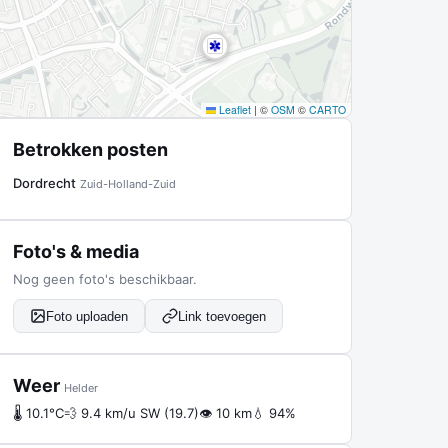
Leaflet
|
©
OSM
©
CARTO
Betrokken posten
Dordrecht
Zuid-Holland-Zuid
Foto's & media
Nog geen foto's beschikbaar.
Foto uploaden
Link toevoegen
Weer
Helder
🌡 10.1°C
💨 9.4 km/u SW (19.7)
👁 10 km
💧 94%