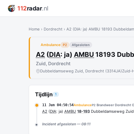
112
radar
.nl
Home
›
Dordrecht
›
A2 (DIA: ja) AMBU 18193 Dubbelda
Ambulance
P2
Afgesloten
A2
(
DIA
: ja)
AMBU
18193 Dubb
Zuid, Dordrecht
Dubbeldamseweg Zuid, Dordrecht (3314JA)
Zuid-H
Tijdlijn
1
11 Jun 04:50:54
Ambulance
Brandweer Dordrecht O
P2
A2
(
DIA
: ja)
AMBU
18-193
Dubbeldamseweg Zuid 
Incident afgesloten — 08:11