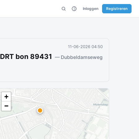
Inloggen
Registreren
11-06-2026 04:50
RDRT bon 89431
— Dubbeldamseweg
+
−