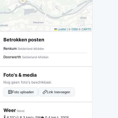
Leaflet
|
©
OSM
©
CARTO
Betrokken posten
Renkum
Gelderland-Midden
Doorwerth
Gelderland-Midden
Foto's & media
Nog geen foto's beschikbaar.
Foto uploaden
Link toevoegen
Weer
Nevel
🌡 6.1°C
💨 8.3 km/u SW
👁 0.4 km
💧 100%