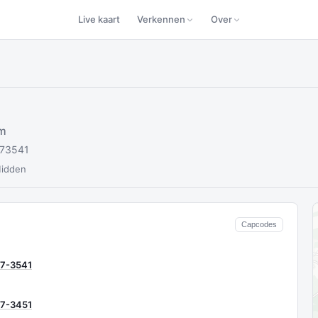
Live kaart
Verkennen
Over
um
073541
Midden
Capcodes
7-3541
7-3451