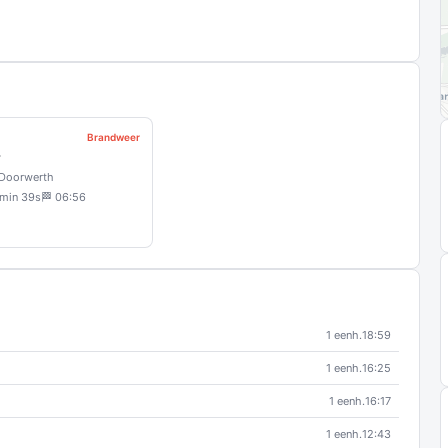
Brandweer
r
Doorwerth
 min 39s
🏁 06:56
1 eenh.
18:59
1 eenh.
16:25
1 eenh.
16:17
1 eenh.
12:43