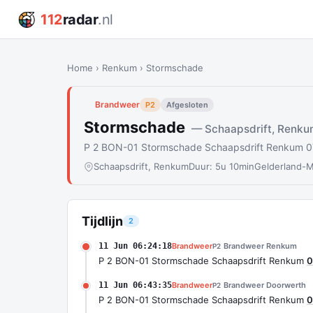
112
radar
.nl
Home
›
Renkum
›
Stormschade
Brandweer
P2
Afgesloten
Stormschade
— Schaapsdrift, Renk
P 2 BON-01 Stormschade Schaapsdrift Renkum 
Schaapsdrift, Renkum
Duur: 5u 10min
Gelderland-
Tijdlijn
2
11 Jun 06:24:18
Brandweer
Brandweer Renkum
P2
P 2 BON-01 Stormschade Schaapsdrift Renkum
0
11 Jun 06:43:35
Brandweer
Brandweer Doorwerth
P2
P 2 BON-01 Stormschade Schaapsdrift Renkum
0