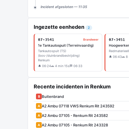
Incident afgesloten — 11:35
Ingezette eenheden
2
07-3541
07-3451
Brandweer
1e Tankautospuit (Terreinvaardig)
Hoogwerke
Tankautospuit (TS)
Redmaterieel
(bos-/duinbrandbestrijding)
🔔 06:43
🚗 8
Renkum
🔔 06:24
🚗 4 min 15s
🏁 06:33
Recente incidenten in Renkum
Buitenbrand
B
A2 Ambu 07118 VWS Renkum Rit 243592
A
A2 Ambu 07105 - Renkum Rit 243582
A
A2 Ambu 07105 - Renkum Rit 243328
A