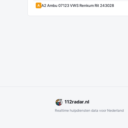
A2 Ambu 07123 VWS Renkum Rit 243028
A
112
radar
.nl
Realtime hulpdiensten data voor Nederland