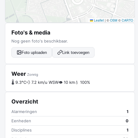
Leaflet
|
©
OSM
©
CARTO
Foto's & media
Nog geen foto's beschikbaar.
Foto uploaden
Link toevoegen
Weer
Zonnig
🌡 9.3°C
💨 7.2 km/u WSW
👁 10 km
💧 100%
Overzicht
Alarmeringen
1
Eenheden
0
Disciplines
1