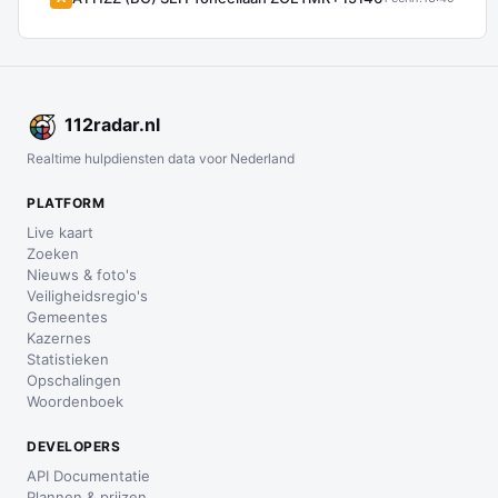
112
radar
.nl
Realtime hulpdiensten data voor Nederland
PLATFORM
Live kaart
Zoeken
Nieuws & foto's
Veiligheidsregio's
Gemeentes
Kazernes
Statistieken
Opschalingen
Woordenboek
DEVELOPERS
API Documentatie
Plannen & prijzen