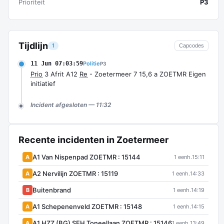
Prioriteit
P3
Tijdlijn
1
Capcodes
11 Jun 07:03:59
Politie
P3
Prio
3 Afrit A12
Re
- Zoetermeer 7 15,6 a ZOETMR Eigen
initiatief
Incident afgesloten — 11:32
Recente incidenten in Zoetermeer
A1 Van Nispenpad ZOETMR : 15144
A
1 eenh.
15:11
A2 Nervilijn ZOETMR : 15119
A
1 eenh.
14:33
Buitenbrand
B
1 eenh.
14:19
A1 Schepenenveld ZOETMR : 15148
A
1 eenh.
14:15
A1 HZZ (BG) SEH Toneellaan ZOETMR : 15146
A
1 eenh.
13:49