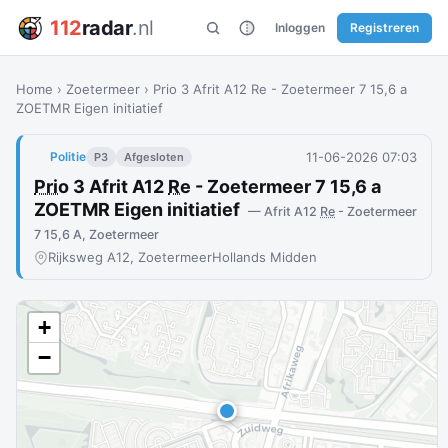
112
radar
.nl
Inloggen
Registreren
Home
›
Zoetermeer
›
Prio 3 Afrit A12 Re - Zoetermeer 7 15,6 a
ZOETMR Eigen initiatief
11-06-2026 07:03
Politie
P3
Afgesloten
Prio
3 Afrit A12
Re
- Zoetermeer 7 15,6 a
ZOETMR Eigen initiatief
— Afrit A12
Re
- Zoetermeer
7 15,6 A, Zoetermeer
Rijksweg A12, Zoetermeer
Hollands Midden
+
−