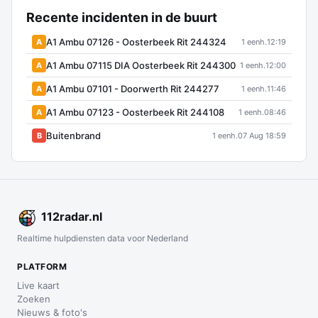
Recente incidenten in de buurt
A1 Ambu 07126 - Oosterbeek Rit 244324
A
1 eenh.
12:19
A1 Ambu 07115 DIA Oosterbeek Rit 244300
A
1 eenh.
12:00
A1 Ambu 07101 - Doorwerth Rit 244277
A
1 eenh.
11:46
A1 Ambu 07123 - Oosterbeek Rit 244108
A
1 eenh.
08:46
Buitenbrand
B
1 eenh.
07 Aug 18:59
112
radar
.nl
Realtime hulpdiensten data voor Nederland
PLATFORM
Live kaart
Zoeken
Nieuws & foto's