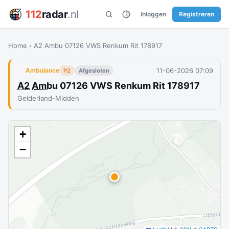
112
radar
.nl
Inloggen
Registreren
Home
›
A2 Ambu 07126 VWS Renkum Rit 178917
11-06-2026 07:09
Ambulance
P2
Afgesloten
A2
Ambu
07126 VWS Renkum Rit 178917
Gelderland-Midden
+
−