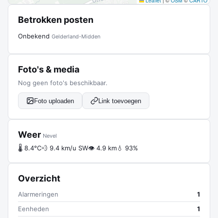
Leaflet
|
©
OSM
©
CARTO
Betrokken posten
Onbekend
Gelderland-Midden
Foto's & media
Nog geen foto's beschikbaar.
Foto uploaden
Link toevoegen
Weer
Nevel
🌡 8.4°C
💨 9.4 km/u SW
👁 4.9 km
💧 93%
Overzicht
Alarmeringen
1
Eenheden
1