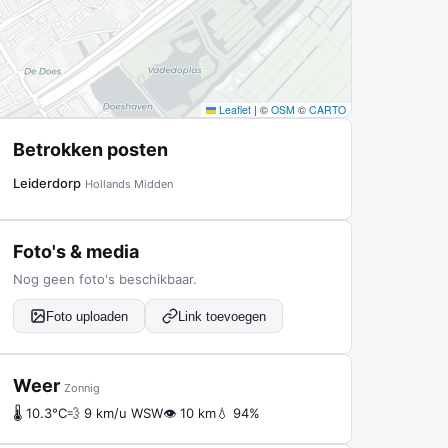
Leaflet
|
©
OSM
©
CARTO
Betrokken posten
Leiderdorp
Hollands Midden
Foto's & media
Nog geen foto's beschikbaar.
Foto uploaden
Link toevoegen
Weer
Zonnig
🌡 10.3°C
💨 9 km/u WSW
👁 10 km
💧 94%