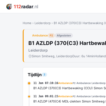
112
radar
.nl
Home
›
Leiderdorp
›
B1 AZLDP (370(C3) Hartbewaking (
Ambulance
P2
Afgesloten
B1 AZLDP (370(C3) Hartbewak
Leiderdorp
Simon Smitweg, Leiderdorp
Duur: 6u 14min
Hollan
Tijdlijn
3
11 Jun 07:10:16
Ambulance
Ambulance Leiderdorp
P2
B1 AZLDP (370(C3) Hartbewaking (CCU) Simon S
11 Jun 09:01:15
Ambulance
Ambulance Leiderdorp
P2
B1 AZLDP (470(C4) MDL-ziekten Simon Smitweg 