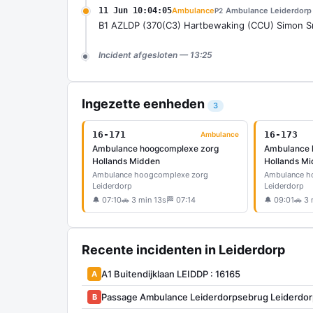
11 Jun 10:04:05
Ambulance
Ambulance Leiderdorp
P2
B1 AZLDP (370(C3) Hartbewaking (CCU) Simon S
Incident afgesloten — 13:25
Ingezette eenheden
3
16-171
16-173
Ambulance
Ambulance hoogcomplexe zorg
Ambulance 
Hollands Midden
Hollands M
Ambulance hoogcomplexe zorg
Ambulance h
Leiderdorp
Leiderdorp
🔔 07:10
🚗 3 min 13s
🏁 07:14
🔔 09:01
🚗 3 
Recente incidenten in Leiderdorp
A1 Buitendijklaan LEIDDP : 16165
A
Passage Ambulance Leiderdorpsebrug Leiderdo
B