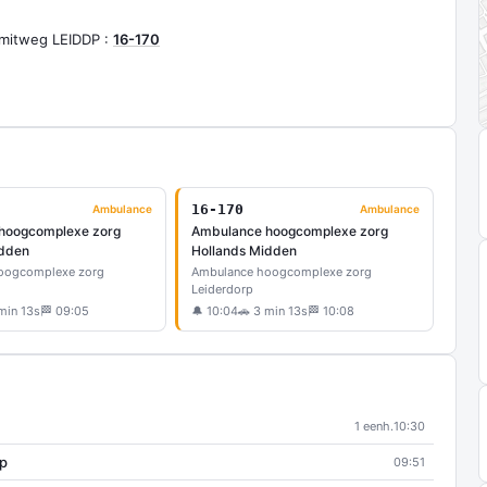
mitweg LEIDDP :
16-170
16-170
Ambulance
Ambulance
hoogcomplexe zorg
Ambulance hoogcomplexe zorg
idden
Hollands Midden
oogcomplexe zorg
Ambulance hoogcomplexe zorg
Leiderdorp
min 13s
🏁 09:05
🔔 10:04
🚗 3 min 13s
🏁 10:08
1 eenh.
10:30
rp
09:51