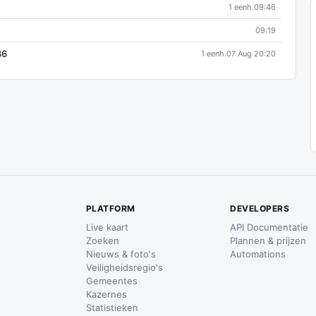
1 eenh.
09:46
09:19
86
1 eenh.
07 Aug 20:20
PLATFORM
DEVELOPERS
Live kaart
API Documentatie
Zoeken
Plannen & prijzen
Nieuws & foto's
Automations
Veiligheidsregio's
Gemeentes
Kazernes
Statistieken