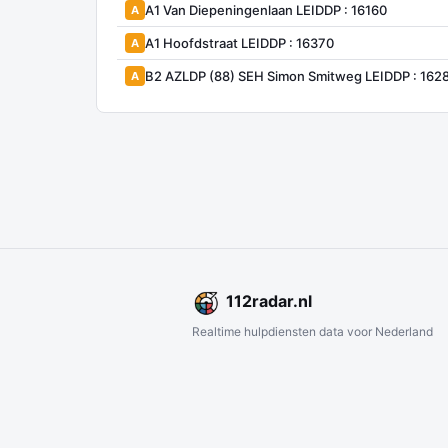
A1 Van Diepeningenlaan LEIDDP : 16160
A
A1 Hoofdstraat LEIDDP : 16370
A
B2 AZLDP (88) SEH Simon Smitweg LEIDDP : 162
A
112
radar
.nl
Realtime hulpdiensten data voor Nederland