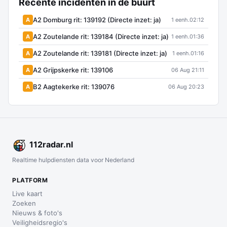
Recente incidenten in de buurt
A2 Domburg rit: 139192 (Directe inzet: ja)
A
1 eenh.
02:12
A2 Zoutelande rit: 139184 (Directe inzet: ja)
A
1 eenh.
01:36
A2 Zoutelande rit: 139181 (Directe inzet: ja)
A
1 eenh.
01:16
A2 Grijpskerke rit: 139106
A
06 Aug 21:11
B2 Aagtekerke rit: 139076
A
06 Aug 20:23
112
radar
.nl
Realtime hulpdiensten data voor Nederland
PLATFORM
Live kaart
Zoeken
Nieuws & foto's
Veiligheidsregio's