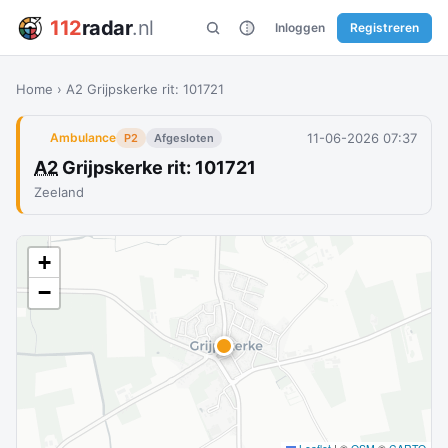
112
radar
.nl
Inloggen
Registreren
Home
›
A2 Grijpskerke rit: 101721
11-06-2026 07:37
Ambulance
P2
Afgesloten
A2
Grijpskerke rit: 101721
Zeeland
+
−