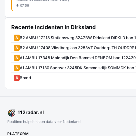
🔔 07:59
Recente incidenten in Dirksland
B2 AMBU 17218 Stationsweg 3247BW Dirksland DIRKLD bon 
A
B2 AMBU 17408 Vliedberglaan 3253VT Ouddorp ZH OUDDRP 
A
A1 AMBU 17348 Molendijk Den Bommel DENBOM bon 122429
A
A1 AMBU 17130 Sperwer 3245DK Sommelsdijk SOMMDK bon 
A
Brand
B
112
radar
.nl
Realtime hulpdiensten data voor Nederland
PLATFORM