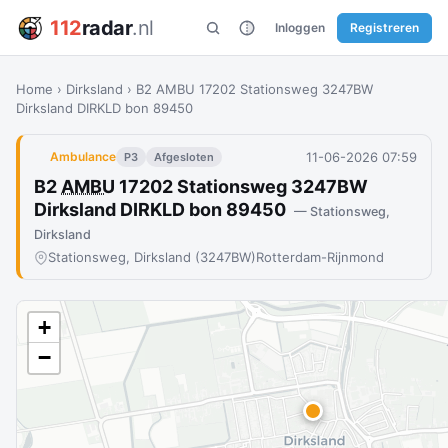
112
radar
.nl
Inloggen
Registreren
Home
›
Dirksland
›
B2 AMBU 17202 Stationsweg 3247BW
Dirksland DIRKLD bon 89450
11-06-2026 07:59
Ambulance
P3
Afgesloten
B2
AMBU
17202 Stationsweg 3247BW
Dirksland DIRKLD bon 89450
— Stationsweg,
Dirksland
Stationsweg, Dirksland (3247BW)
Rotterdam-Rijnmond
+
−