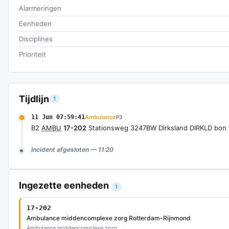
Alarmeringen
Eenheden
Disciplines
Prioriteit
Tijdlijn
1
11 Jun 07:59:41
Ambulance
P3
B2
AMBU
17-202
Stationsweg 3247BW Dirksland DIRKLD bon
Incident afgesloten — 11:20
Ingezette eenheden
1
17-202
Ambulance middencomplexe zorg Rotterdam-Rijnmond
Ambulance middencomplexe zorg