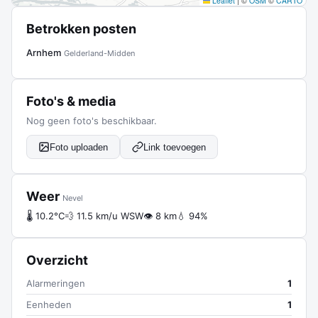
Leaflet
|
©
OSM
©
CARTO
Betrokken posten
Arnhem
Gelderland-Midden
Foto's & media
Nog geen foto's beschikbaar.
Foto uploaden
Link toevoegen
Weer
Nevel
🌡 10.2°C
💨 11.5 km/u WSW
👁 8 km
💧 94%
Overzicht
Alarmeringen
1
Eenheden
1