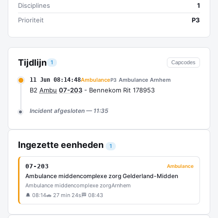
Disciplines
1
Prioriteit
P3
Tijdlijn
1
Capcodes
11 Jun 08:14:48
Ambulance
Ambulance Arnhem
P3
B2
Ambu
07-203
- Bennekom Rit 178953
Incident afgesloten — 11:35
Ingezette eenheden
1
07-203
Ambulance
Ambulance middencomplexe zorg Gelderland-Midden
Ambulance middencomplexe zorg
Arnhem
🔔 08:14
🚗 27 min 24s
🏁 08:43