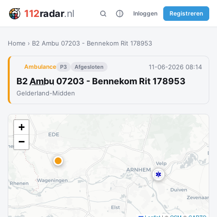
112
radar
.nl
Inloggen
Registreren
Home
›
B2 Ambu 07203 - Bennekom Rit 178953
11-06-2026 08:14
Ambulance
P3
Afgesloten
B2
Ambu
07203 - Bennekom Rit 178953
Gelderland-Midden
+
−