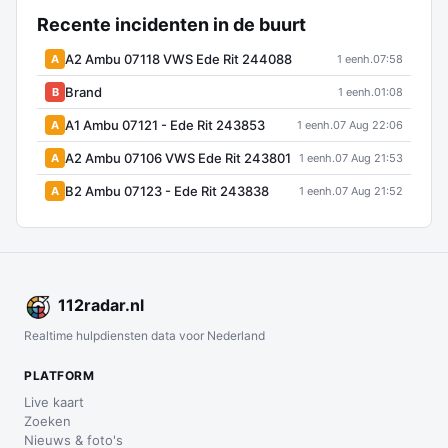
Recente incidenten in de buurt
A2 Ambu 07118 VWS Ede Rit 244088
A
1 eenh.
07:58
Brand
B
1 eenh.
01:08
A1 Ambu 07121 - Ede Rit 243853
A
1 eenh.
07 Aug 22:06
A2 Ambu 07106 VWS Ede Rit 243801
A
1 eenh.
07 Aug 21:53
B2 Ambu 07123 - Ede Rit 243838
A
1 eenh.
07 Aug 21:52
112
radar
.nl
Realtime hulpdiensten data voor Nederland
PLATFORM
Live kaart
Zoeken
Nieuws & foto's