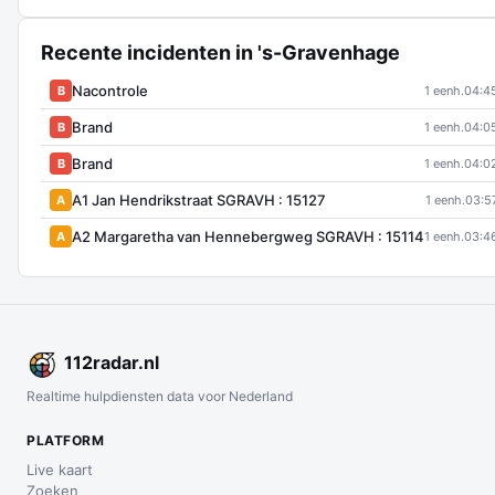
Recente incidenten in 's-Gravenhage
Nacontrole
B
1 eenh.
04:4
Brand
B
1 eenh.
04:0
Brand
B
1 eenh.
04:0
A1 Jan Hendrikstraat SGRAVH : 15127
A
1 eenh.
03:5
A2 Margaretha van Hennebergweg SGRAVH : 15114
A
1 eenh.
03:4
112
radar
.nl
Realtime hulpdiensten data voor Nederland
PLATFORM
Live kaart
Zoeken