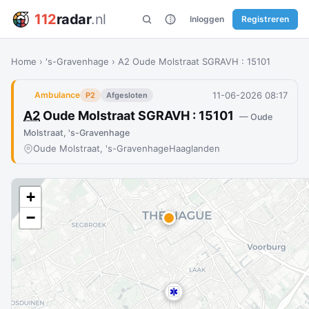
112
radar
.nl
Inloggen
Registreren
Home
›
's-Gravenhage
›
A2 Oude Molstraat SGRAVH : 15101
11-06-2026 08:17
Ambulance
P2
Afgesloten
A2
Oude Molstraat SGRAVH : 15101
— Oude
Molstraat, 's-Gravenhage
Oude Molstraat, 's-Gravenhage
Haaglanden
+
−