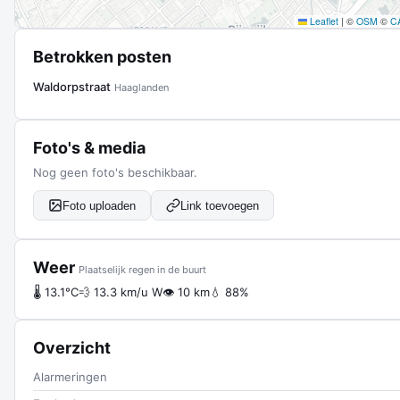
Leaflet
|
©
OSM
©
C
Betrokken posten
Waldorpstraat
Haaglanden
Foto's & media
Nog geen foto's beschikbaar.
Foto uploaden
Link toevoegen
Weer
Plaatselijk regen in de buurt
🌡 13.1°C
💨 13.3 km/u W
👁 10 km
💧 88%
Overzicht
Alarmeringen