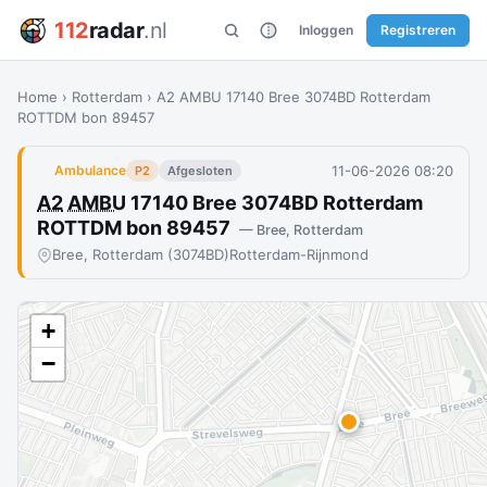
112
radar
.nl
Inloggen
Registreren
Home
›
Rotterdam
›
A2 AMBU 17140 Bree 3074BD Rotterdam
ROTTDM bon 89457
11-06-2026 08:20
Ambulance
P2
Afgesloten
A2
AMBU
17140 Bree 3074BD Rotterdam
ROTTDM bon 89457
— Bree, Rotterdam
Bree, Rotterdam (3074BD)
Rotterdam-Rijnmond
+
−