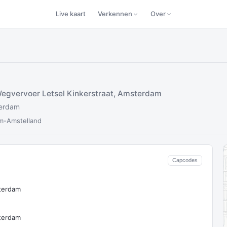
Live kaart
Verkennen
Over
egvervoer Letsel Kinkerstraat, Amsterdam
terdam
m-Amstelland
Capcodes
sterdam
sterdam