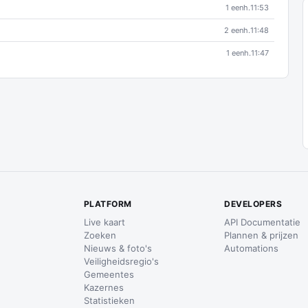
1 eenh.
11:53
2 eenh.
11:48
1 eenh.
11:47
PLATFORM
DEVELOPERS
Live kaart
API Documentatie
Zoeken
Plannen & prijzen
Nieuws & foto's
Automations
Veiligheidsregio's
Gemeentes
Kazernes
Statistieken