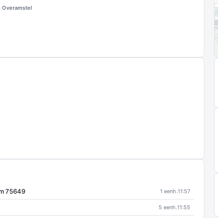
 Overamstel
am 75649
1 eenh.
11:57
5 eenh.
11:55