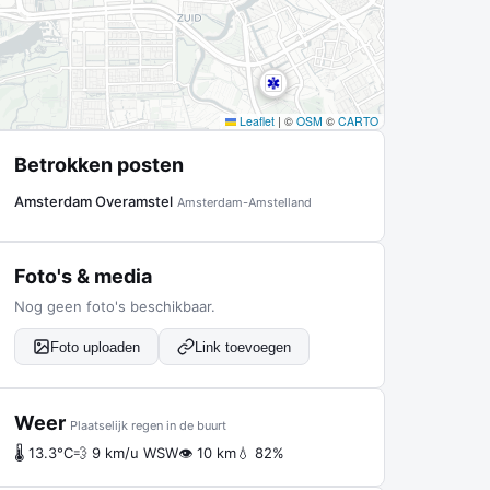
Leaflet
|
©
OSM
©
CARTO
Betrokken posten
Amsterdam Overamstel
Amsterdam-Amstelland
Foto's & media
Nog geen foto's beschikbaar.
Foto uploaden
Link toevoegen
Weer
Plaatselijk regen in de buurt
🌡 13.3°C
💨 9 km/u WSW
👁 10 km
💧 82%