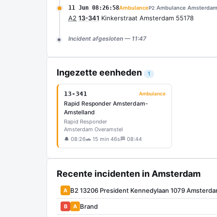
11 Jun 08:26:58
Ambulance
Ambulance Amsterdam
P2
A2
13-341
Kinkerstraat Amsterdam 55178
Incident afgesloten — 11:47
Ingezette eenheden
1
13-341
Ambulance
Rapid Responder Amsterdam-
Amstelland
Rapid Responder
Amsterdam Overamstel
🔔 08:26
🚗 15 min 46s
🏁 08:44
Recente incidenten in Amsterdam
B2 13206 President Kennedylaan 1079 Amsterd
A
Brand
B
A