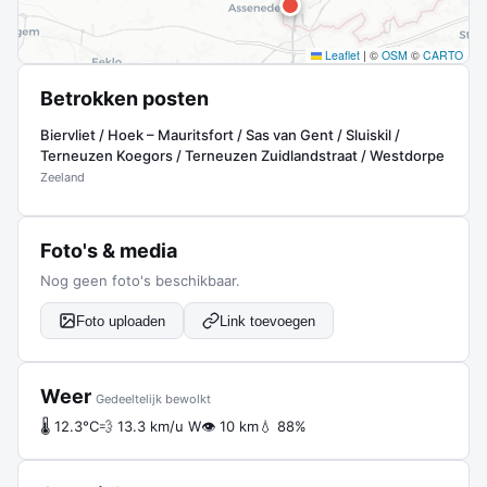
Leaflet
|
©
OSM
©
CARTO
Betrokken posten
Biervliet / Hoek – Mauritsfort / Sas van Gent / Sluiskil /
Terneuzen Koegors / Terneuzen Zuidlandstraat / Westdorpe
Zeeland
Foto's & media
Nog geen foto's beschikbaar.
Foto uploaden
Link toevoegen
Weer
Gedeeltelijk bewolkt
🌡 12.3°C
💨 13.3 km/u W
👁 10 km
💧 88%