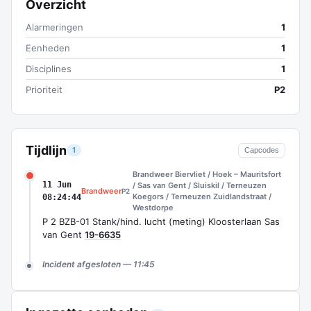
Overzicht
Alarmeringen
1
Eenheden
1
Disciplines
1
Prioriteit
P2
Tijdlijn
1
Capcodes
Brandweer Biervliet / Hoek – Mauritsfort
11 Jun
/ Sas van Gent / Sluiskil / Terneuzen
Brandweer
P2
Koegors / Terneuzen Zuidlandstraat /
08:24:44
Westdorpe
P 2 BZB-01 Stank/hind. lucht (meting) Kloosterlaan Sas
van Gent
19-6635
Incident afgesloten — 11:45