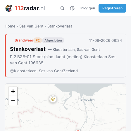
112
radar
.nl
Inloggen
Registreren
Home
›
Sas van Gent
›
Stankoverlast
11-06-2026 08:24
Brandweer
P2
Afgesloten
Stankoverlast
— Kloosterlaan, Sas van Gent
P 2 BZB-01 Stank/hind. lucht (meting) Kloosterlaan Sas
van Gent 196635
Kloosterlaan, Sas van Gent
Zeeland
+
−