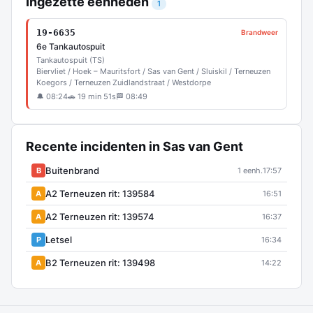
Ingezette eenheden
1
19-6635
Brandweer
6e Tankautospuit
Tankautospuit (TS)
Biervliet / Hoek – Mauritsfort / Sas van Gent / Sluiskil / Terneuzen
Koegors / Terneuzen Zuidlandstraat / Westdorpe
🔔 08:24
🚗 19 min 51s
🏁 08:49
Recente incidenten in Sas van Gent
Buitenbrand
B
1 eenh.
17:57
A2 Terneuzen rit: 139584
A
16:51
A2 Terneuzen rit: 139574
A
16:37
Letsel
P
16:34
B2 Terneuzen rit: 139498
A
14:22