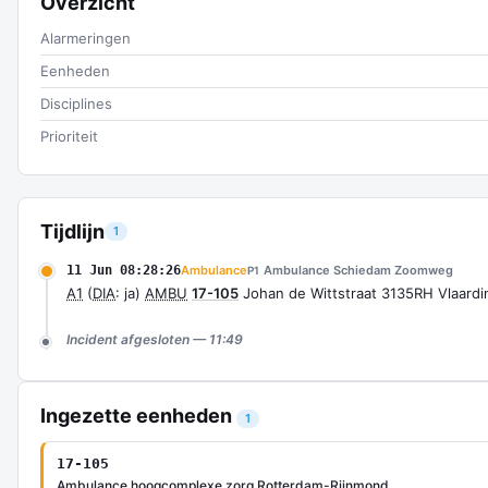
Overzicht
Alarmeringen
Eenheden
Disciplines
Prioriteit
Tijdlijn
1
11 Jun 08:28:26
Ambulance
Ambulance Schiedam Zoomweg
P1
A1
(
DIA
: ja)
AMBU
17-105
Johan de Wittstraat 3135RH Vlaar
Incident afgesloten — 11:49
Ingezette eenheden
1
17-105
Ambulance hoogcomplexe zorg Rotterdam-Rijnmond