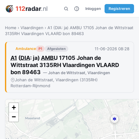
112
radar
.nl
Inloggen
Registreren
Home
›
Vlaardingen
›
A1 (DIA: ja) AMBU 17105 Johan de Wittstraat
3135RH Vlaardingen VLAARD bon 89463
11-06-2026 08:28
Ambulance
P1
Afgesloten
A1
(
DIA
: ja)
AMBU
17105 Johan de
Wittstraat 3135RH Vlaardingen VLAARD
bon 89463
— Johan de Wittstraat, Vlaardingen
Johan de Wittstraat, Vlaardingen (3135RH)
Rotterdam-Rijnmond
+
−