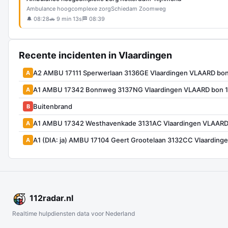
Ambulance hoogcomplexe zorg
Schiedam Zoomweg
🔔 08:28
🚗 9 min 13s
🏁 08:39
Recente incidenten in Vlaardingen
A2 AMBU 17111 Sperwerlaan 3136GE Vlaardingen VLAARD bo
A
A1 AMBU 17342 Bonnweg 3137NG Vlaardingen VLAARD bon 
A
Buitenbrand
B
A1 AMBU 17342 Westhavenkade 3131AC Vlaardingen VLAARD
A
A1 (DIA: ja) AMBU 17104 Geert Grootelaan 3132CC Vlaardin
A
112
radar
.nl
Realtime hulpdiensten data voor Nederland