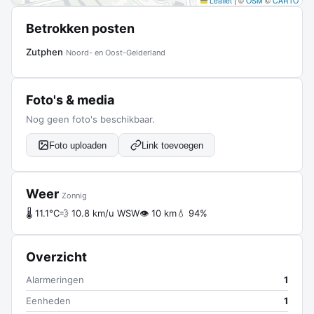
Leaflet
|
©
OSM
©
CARTO
Betrokken posten
Zutphen
Noord- en Oost-Gelderland
Foto's & media
Nog geen foto's beschikbaar.
Foto uploaden
Link toevoegen
Weer
Zonnig
🌡 11.1°C
💨 10.8 km/u WSW
👁 10 km
💧 94%
Overzicht
Alarmeringen
1
Eenheden
1