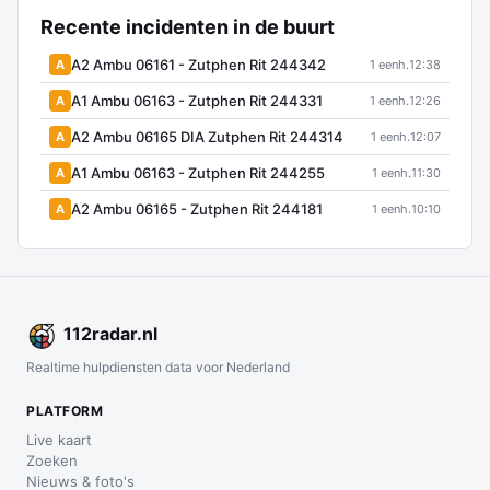
Recente incidenten in de buurt
A2 Ambu 06161 - Zutphen Rit 244342
A
1 eenh.
12:38
A1 Ambu 06163 - Zutphen Rit 244331
A
1 eenh.
12:26
A2 Ambu 06165 DIA Zutphen Rit 244314
A
1 eenh.
12:07
A1 Ambu 06163 - Zutphen Rit 244255
A
1 eenh.
11:30
A2 Ambu 06165 - Zutphen Rit 244181
A
1 eenh.
10:10
112
radar
.nl
Realtime hulpdiensten data voor Nederland
PLATFORM
Live kaart
Zoeken
Nieuws & foto's