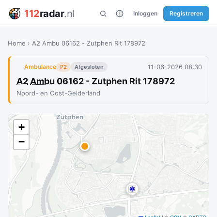
112
radar
.nl
Inloggen
Registreren
Home
›
A2 Ambu 06162 - Zutphen Rit 178972
11-06-2026 08:30
Ambulance
P2
Afgesloten
A2
Ambu
06162 - Zutphen Rit 178972
Noord- en Oost-Gelderland
+
−