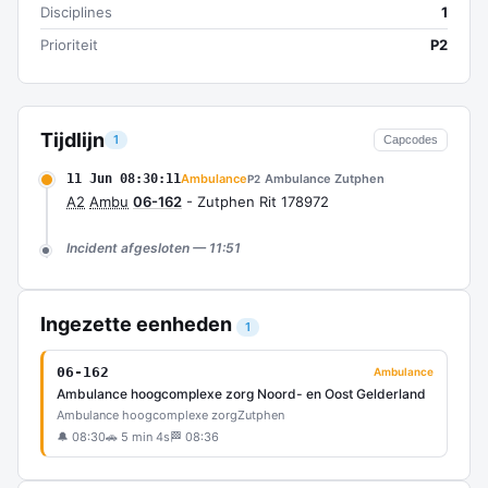
Disciplines
1
Prioriteit
P2
Tijdlijn
1
Capcodes
11 Jun 08:30:11
Ambulance
Ambulance Zutphen
P2
A2
Ambu
06-162
- Zutphen Rit 178972
Incident afgesloten — 11:51
Ingezette eenheden
1
06-162
Ambulance
Ambulance hoogcomplexe zorg Noord- en Oost Gelderland
Ambulance hoogcomplexe zorg
Zutphen
🔔 08:30
🚗 5 min 4s
🏁 08:36