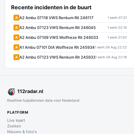
Recente incidenten in de buurt
A2 Ambu 07118 VWS Renkum Rit 246117
A
1 eenh.
07:31
A2 Ambu 07123 VWS Renkum Rit 246045
A
1 eenh.
02:16
A2 Ambu 07109 VWS Wolfheze Rit 246033
A
1 eenh.
01:50
A1 Ambu 07101 DIA Wolfheze Rit 245934
A
1 eenh.
09 Aug 22:22
A2 Ambu 07123 VWS Renkum Rit 245933
A
1 eenh.
09 Aug 22:18
112
radar
.nl
Realtime hulpdiensten data voor Nederland
PLATFORM
Live kaart
Zoeken
Nieuws & foto's