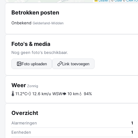
Leaflet
|
©
OSM
©
CARTO
Betrokken posten
Onbekend
Gelderland-Midden
Foto's & media
Nog geen foto's beschikbaar.
Foto uploaden
Link toevoegen
Weer
Zonnig
🌡 11.2°C
💨 12.6 km/u WSW
👁 10 km
💧 94%
Overzicht
Alarmeringen
1
Eenheden
1