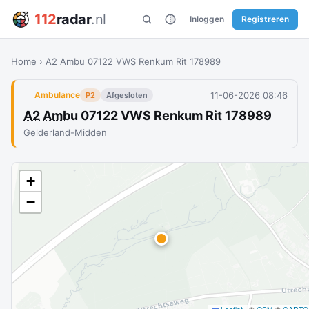
112
radar
.nl
Inloggen
Registreren
Home
›
A2 Ambu 07122 VWS Renkum Rit 178989
11-06-2026 08:46
Ambulance
P2
Afgesloten
A2
Ambu
07122 VWS Renkum Rit 178989
Gelderland-Midden
+
−