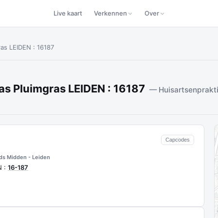
Live kaart
Verkennen
Over
ras LEIDEN : 16187
as Pluimgras LEIDEN : 16187
— Huisartsenprakti
Capcodes
ds Midden - Leiden
N :
16-187