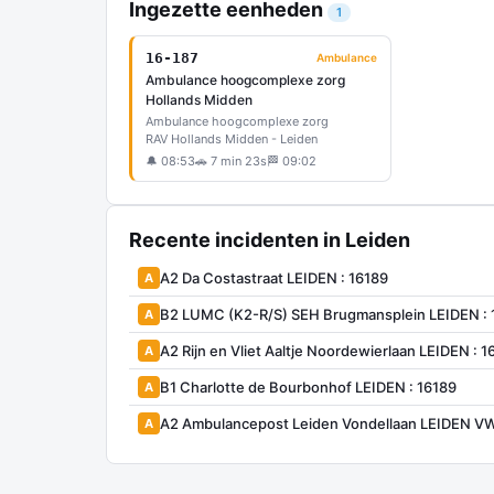
Ingezette eenheden
1
16-187
Ambulance
Ambulance hoogcomplexe zorg
Hollands Midden
Ambulance hoogcomplexe zorg
RAV Hollands Midden - Leiden
🔔 08:53
🚗 7 min 23s
🏁 09:02
Recente incidenten in Leiden
A2 Da Costastraat LEIDEN : 16189
A
B2 LUMC (K2-R/S) SEH Brugmansplein LEIDEN :
A
A2 Rijn en Vliet Aaltje Noordewierlaan LEIDEN : 1
A
B1 Charlotte de Bourbonhof LEIDEN : 16189
A
A2 Ambulancepost Leiden Vondellaan LEIDEN V
A