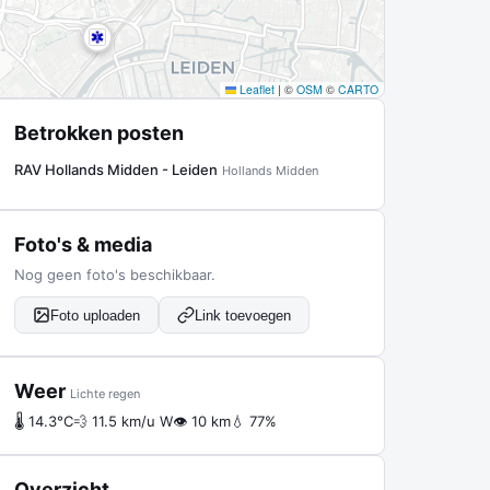
Leaflet
|
©
OSM
©
CARTO
Betrokken posten
RAV Hollands Midden - Leiden
Hollands Midden
Foto's & media
Nog geen foto's beschikbaar.
Foto uploaden
Link toevoegen
Weer
Lichte regen
🌡 14.3°C
💨 11.5 km/u W
👁 10 km
💧 77%
Overzicht