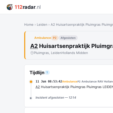
112
radar
.nl
Home
›
Leiden
›
A2 Huisartsenpraktijk Pluimgras Pluimg
Ambulance
P2
Afgesloten
A2
Huisartsenpraktijk Pluimgr
Pluimgras, Leiden
Hollands Midden
Tijdlijn
1
11 Jun 08:53:42
Ambulance
Ambulance RAV Hollan
P2
A2
Huisartsenpraktijk Pluimgras Pluimgras LEIDE
Incident afgesloten — 12:14