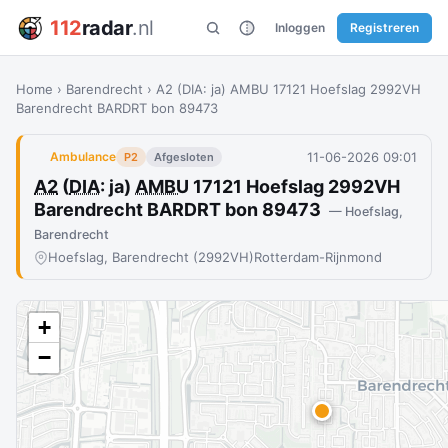
112
radar
.nl
Inloggen
Registreren
Home
›
Barendrecht
›
A2 (DIA: ja) AMBU 17121 Hoefslag 2992VH
Barendrecht BARDRT bon 89473
11-06-2026 09:01
Ambulance
P2
Afgesloten
A2
(
DIA
: ja)
AMBU
17121 Hoefslag 2992VH
Barendrecht BARDRT bon 89473
— Hoefslag,
Barendrecht
Hoefslag, Barendrecht (2992VH)
Rotterdam-Rijnmond
+
−