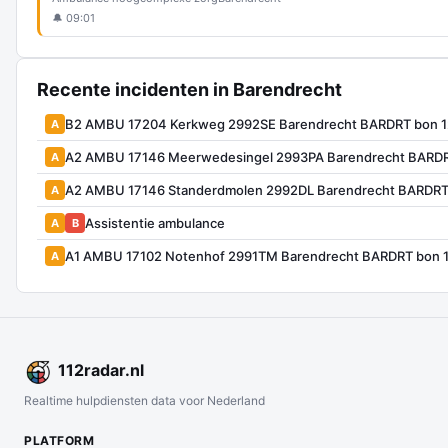
🔔 09:01
Recente incidenten in Barendrecht
B2 AMBU 17204 Kerkweg 2992SE Barendrecht BARDRT bon 
A
A2 AMBU 17146 Meerwedesingel 2993PA Barendrecht BARD
A
A2 AMBU 17146 Standerdmolen 2992DL Barendrecht BARDRT
A
Assistentie ambulance
A
B
A1 AMBU 17102 Notenhof 2991TM Barendrecht BARDRT bon 
A
112
radar
.nl
Realtime hulpdiensten data voor Nederland
PLATFORM