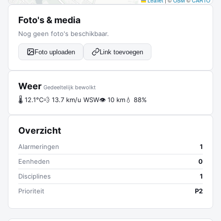
Leaflet
|
©
OSM
©
CARTO
Foto's & media
Nog geen foto's beschikbaar.
Foto uploaden
Link toevoegen
Weer
Gedeeltelijk bewolkt
🌡 12.1°C
💨 13.7 km/u WSW
👁 10 km
💧 88%
Overzicht
Alarmeringen
1
Eenheden
0
Disciplines
1
Prioriteit
P2