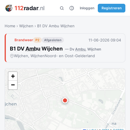
112
radar
.nl
Inloggen
Registreren
Home
›
Wijchen
›
B1 DV Ambu Wijchen
11-06-2026 09:04
Brandweer
P2
Afgesloten
B1 DV
Ambu
Wijchen
— Dv
Ambu
, Wijchen
Wijchen, Wijchen
Noord- en Oost-Gelderland
+
−