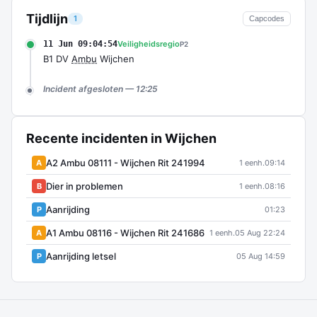
Tijdlijn
1
Capcodes
11 Jun 09:04:54
Veiligheidsregio
P2
B1 DV
Ambu
Wijchen
Incident afgesloten — 12:25
Recente incidenten in Wijchen
A2 Ambu 08111 - Wijchen Rit 241994
A
1 eenh.
09:14
Dier in problemen
B
1 eenh.
08:16
Aanrijding
P
01:23
A1 Ambu 08116 - Wijchen Rit 241686
A
1 eenh.
05 Aug 22:24
Aanrijding letsel
P
05 Aug 14:59