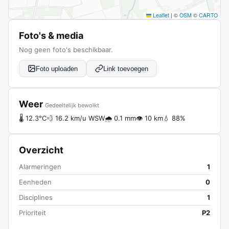
Leaflet
|
©
OSM
©
CARTO
Foto's & media
Nog geen foto's beschikbaar.
Foto uploaden
Link toevoegen
Weer
Gedeeltelijk bewolkt
🌡 12.3°C
💨 16.2 km/u WSW
🌧 0.1 mm
👁 10 km
💧 88%
Overzicht
Alarmeringen
1
Eenheden
0
Disciplines
1
Prioriteit
P2