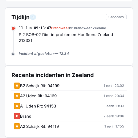
Tijdlijn
1
Capcodes
11 Jun 09:13:47
Brandweer
Brandweer Zeeland
P2
P 2 BOB-02 Dier in problemen Hoefkens Zeeland
213331
Incident afgesloten — 12:34
Recente incidenten in Zeeland
B2 Schaijk Rit: 94199
A
1 eenh.
23:02
A2 Uden Rit: 94169
A
1 eenh.
20:34
A1 Uden Rit: 94153
A
1 eenh.
19:33
Brand
B
2 eenh.
19:06
A2 Schaijk Rit: 94119
A
1 eenh.
17:55