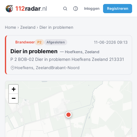
112
radar
.nl
Inloggen
Registreren
Home
›
Zeeland
›
Dier in problemen
11-06-2026 09:13
Brandweer
P2
Afgesloten
Dier in problemen
— Hoefkens, Zeeland
P 2 BOB-02 Dier in problemen Hoefkens Zeeland 213331
Hoefkens, Zeeland
Brabant-Noord
+
−