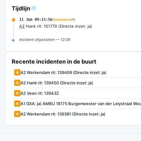
Tijdlijn
1
11 Jun 09:15:56
Ambulance
P2
A2
Hank rit: 101779 (Directe inzet: ja)
Incident afgesloten — 12:36
Recente incidenten in de buurt
A2 Werkendam rit: 139469 (Directe inzet: ja)
A
A2 Hank rit: 139450 (Directe inzet: ja)
A
A2 Veen rit: 139432
A
A1 (DIA: ja) AMBU 18175 Burgemeester van der Lelystraat
A
A2 Werkendam rit: 139381 (Directe inzet: ja)
A