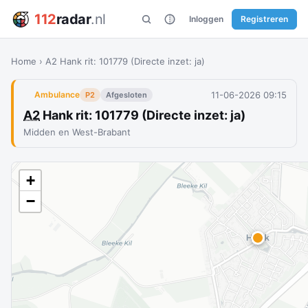
112
radar
.nl
Inloggen
Registreren
Home
›
A2 Hank rit: 101779 (Directe inzet: ja)
11-06-2026 09:15
Ambulance
P2
Afgesloten
A2
Hank rit: 101779 (Directe inzet: ja)
Midden en West-Brabant
+
−