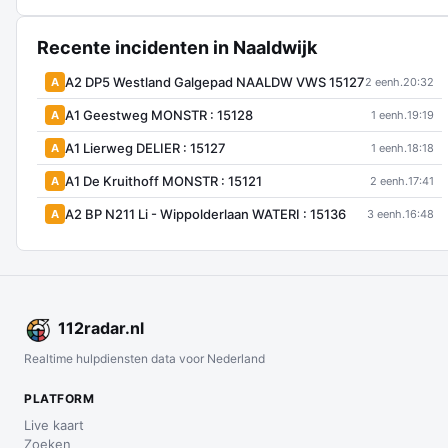
Recente incidenten in Naaldwijk
A2 DP5 Westland Galgepad NAALDW VWS 15127
A
2 eenh.
20:32
A1 Geestweg MONSTR : 15128
A
1 eenh.
19:19
A1 Lierweg DELIER : 15127
A
1 eenh.
18:18
A1 De Kruithoff MONSTR : 15121
A
2 eenh.
17:41
A2 BP N211 Li - Wippolderlaan WATERI : 15136
A
3 eenh.
16:48
112
radar
.nl
Realtime hulpdiensten data voor Nederland
PLATFORM
Live kaart
Zoeken