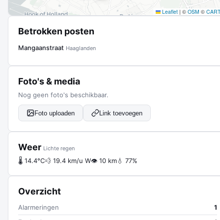
Leaflet
|
©
OSM
©
CAR
Betrokken posten
Mangaanstraat
Haaglanden
Foto's & media
Nog geen foto's beschikbaar.
Foto uploaden
Link toevoegen
Weer
Lichte regen
🌡 14.4°C
💨 19.4 km/u W
👁 10 km
💧 77%
Overzicht
Alarmeringen
1