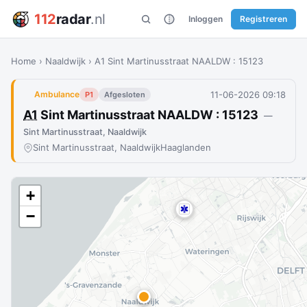
112
radar
.nl
Inloggen
Registreren
Home
›
Naaldwijk
›
A1 Sint Martinusstraat NAALDW : 15123
11-06-2026 09:18
Ambulance
P1
Afgesloten
A1
Sint Martinusstraat NAALDW : 15123
—
Sint Martinusstraat, Naaldwijk
Sint Martinusstraat, Naaldwijk
Haaglanden
+
−