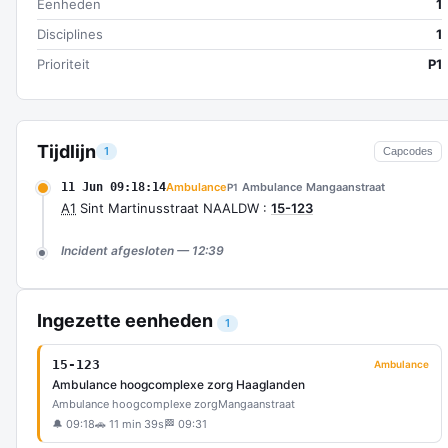
Eenheden
1
Disciplines
1
Prioriteit
P1
Tijdlijn
1
Capcodes
11 Jun 09:18:14
Ambulance
Ambulance Mangaanstraat
P1
A1
Sint Martinusstraat NAALDW :
15-123
Incident afgesloten — 12:39
Ingezette eenheden
1
15-123
Ambulance
Ambulance hoogcomplexe zorg Haaglanden
Ambulance hoogcomplexe zorg
Mangaanstraat
🔔 09:18
🚗 11 min 39s
🏁 09:31