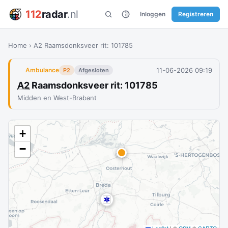
112
radar
.nl
Inloggen
Registreren
Home
›
A2 Raamsdonksveer rit: 101785
11-06-2026 09:19
Ambulance
P2
Afgesloten
A2
Raamsdonksveer rit: 101785
Midden en West-Brabant
+
−