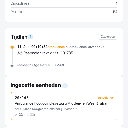
Disciplines
1
Prioriteit
P2
Tijdlijn
1
Capcodes
11 Jun 09:19:52
Ambulance
Ambulance Ulvenhout
P2
A2
Raamsdonksveer rit: 101785
Incident afgesloten — 12:40
Ingezette eenheden
1
20-162
Ambulance
Ambulance hoogcomplexe zorg Midden- en West Brabant
Ambulance hoogcomplexe zorg
Ulvenhout
🚗 22 min 33s