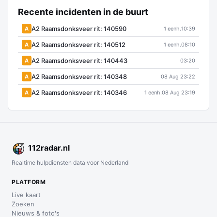
Recente incidenten in de buurt
A2 Raamsdonksveer rit: 140590
A
1 eenh.
10:39
A2 Raamsdonksveer rit: 140512
A
1 eenh.
08:10
A2 Raamsdonksveer rit: 140443
A
03:20
A2 Raamsdonksveer rit: 140348
A
08 Aug 23:22
A2 Raamsdonksveer rit: 140346
A
1 eenh.
08 Aug 23:19
112
radar
.nl
Realtime hulpdiensten data voor Nederland
PLATFORM
Live kaart
Zoeken
Nieuws & foto's