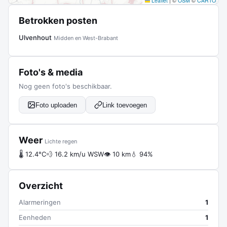
Leaflet
|
©
OSM
©
CARTO
Betrokken posten
Ulvenhout
Midden en West-Brabant
Foto's & media
Nog geen foto's beschikbaar.
Foto uploaden
Link toevoegen
Weer
Lichte regen
🌡 12.4°C
💨 16.2 km/u WSW
👁 10 km
💧 94%
Overzicht
Alarmeringen
1
Eenheden
1