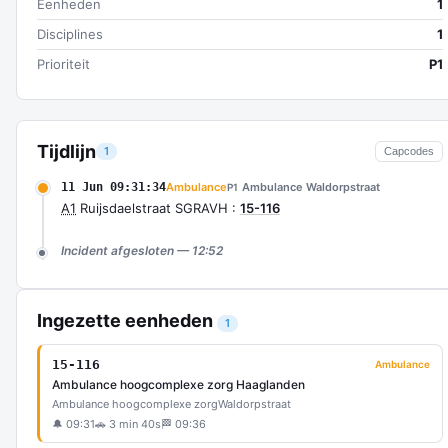
Eenheden
1
Disciplines
1
Prioriteit
P1
Tijdlijn
1
Capcodes
11 Jun 09:31:34
Ambulance
Ambulance Waldorpstraat
P1
A1
Ruijsdaelstraat SGRAVH :
15-116
Incident afgesloten — 12:52
Ingezette eenheden
1
15-116
Ambulance
Ambulance hoogcomplexe zorg Haaglanden
Ambulance hoogcomplexe zorg
Waldorpstraat
🔔 09:31
🚗 3 min 40s
🏁 09:36