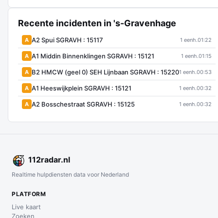
Recente incidenten in 's-Gravenhage
A2 Spui SGRAVH : 15117
A
1 eenh.
01:22
A1 Middin Binnenklingen SGRAVH : 15121
A
1 eenh.
01:15
B2 HMCW (geel 0) SEH Lijnbaan SGRAVH : 15220
A
1 eenh.
00:53
A1 Heeswijkplein SGRAVH : 15121
A
1 eenh.
00:32
A2 Bosschestraat SGRAVH : 15125
A
1 eenh.
00:32
112
radar
.nl
Realtime hulpdiensten data voor Nederland
PLATFORM
Live kaart
Zoeken