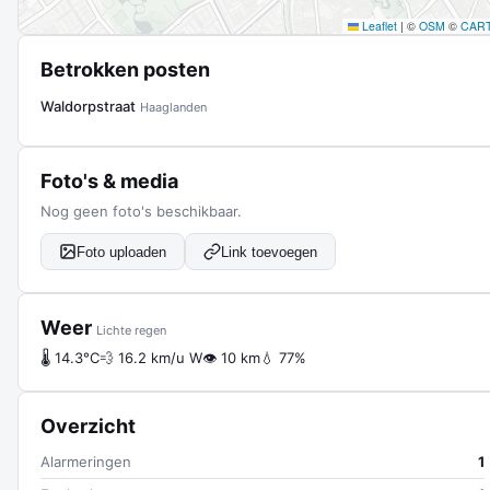
Leaflet
|
©
OSM
©
CAR
Betrokken posten
Waldorpstraat
Haaglanden
Foto's & media
Nog geen foto's beschikbaar.
Foto uploaden
Link toevoegen
Weer
Lichte regen
🌡 14.3°C
💨 16.2 km/u W
👁 10 km
💧 77%
Overzicht
Alarmeringen
1