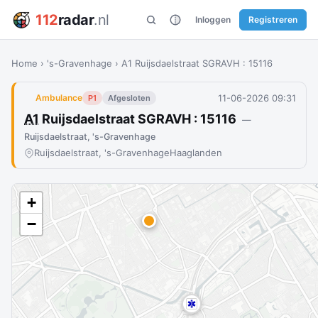
112
radar
.nl
Inloggen
Registreren
Home
›
's-Gravenhage
›
A1 Ruijsdaelstraat SGRAVH : 15116
11-06-2026 09:31
Ambulance
P1
Afgesloten
A1
Ruijsdaelstraat SGRAVH : 15116
—
Ruijsdaelstraat, 's-Gravenhage
Ruijsdaelstraat, 's-Gravenhage
Haaglanden
+
−