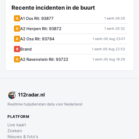
Recente incidenten in de buurt
A1 Oss Rit: 93877
A
1 eenh.
06:26
A2 Herpen Rit: 93872
A
1 eenh.
05:32
A2 Oss Rit: 93784
A
1 eenh.
06 Aug 23:01
Brand
B
1 eenh.
06 Aug 22:53
A2 Ravenstein Rit: 93722
A
1 eenh.
06 Aug 18:29
112
radar
.nl
Realtime hulpdiensten data voor Nederland
PLATFORM
Live kaart
Zoeken
Nieuws & foto's