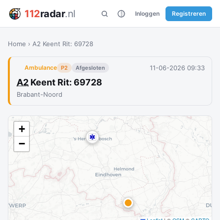
112
radar
.nl
Inloggen
Registreren
Home
›
A2 Keent Rit: 69728
11-06-2026 09:33
Ambulance
P2
Afgesloten
A2
Keent Rit: 69728
Brabant-Noord
+
−