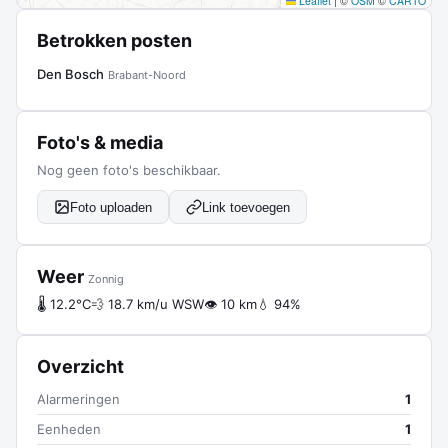
Leaflet
|
©
OSM
©
CARTO
Betrokken posten
Den Bosch
Brabant-Noord
Foto's & media
Nog geen foto's beschikbaar.
Foto uploaden
Link toevoegen
Weer
Zonnig
🌡 12.2°C
💨 18.7 km/u WSW
👁 10 km
💧 94%
Overzicht
Alarmeringen
1
Eenheden
1