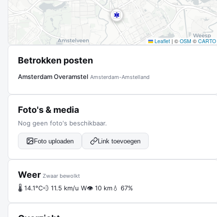
Leaflet
|
©
OSM
©
CARTO
Betrokken posten
Amsterdam Overamstel
Amsterdam-Amstelland
Foto's & media
Nog geen foto's beschikbaar.
Foto uploaden
Link toevoegen
Weer
Zwaar bewolkt
🌡 14.1°C
💨 11.5 km/u W
👁 10 km
💧 67%