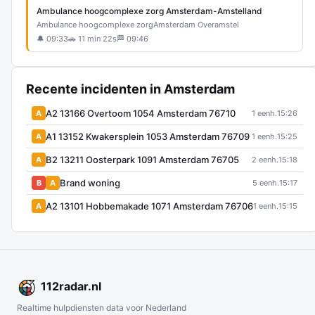
Ambulance hoogcomplexe zorg Amsterdam-Amstelland
Ambulance hoogcomplexe zorg
Amsterdam Overamstel
🔔 09:33
🚗 11 min 22s
🏁 09:46
Recente incidenten in Amsterdam
A2 13166 Overtoom 1054 Amsterdam 76710
A
1 eenh.
15:26
A1 13152 Kwakersplein 1053 Amsterdam 76709
A
1 eenh.
15:25
B2 13211 Oosterpark 1091 Amsterdam 76705
A
2 eenh.
15:18
Brand woning
B
A
5 eenh.
15:17
A2 13101 Hobbemakade 1071 Amsterdam 76706
A
1 eenh.
15:15
112
radar
.nl
Realtime hulpdiensten data voor Nederland