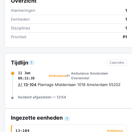
Overzicht
Alarmeringen
1
Eenheden
1
Disciplines
1
Prioriteit
P1
Tijdlijn
1
Capcodes
11 Jun
Ambulance Amsterdam
Ambulance
P1
Overamstel
09:33:39
A1
13-104
Plantage Middenlaan 1018 Amsterdam 55202
Incident afgesloten — 12:54
Ingezette eenheden
1
13-104
Ambulance