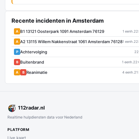
Recente incidenten in Amsterdam
B1 13121 Oosterpark 1091 Amsterdam 76129
A
1 eenh.
22
A2 13115 Willem Nakkenstraat 1061 Amsterdam 76128
A
1 eenh.
22
Achtervolging
P
22
Buitenbrand
B
1 eenh.
22:
Reanimatie
A
B
4 eenh.
21
112
radar
.nl
Realtime hulpdiensten data voor Nederland
PLATFORM
Live kaart