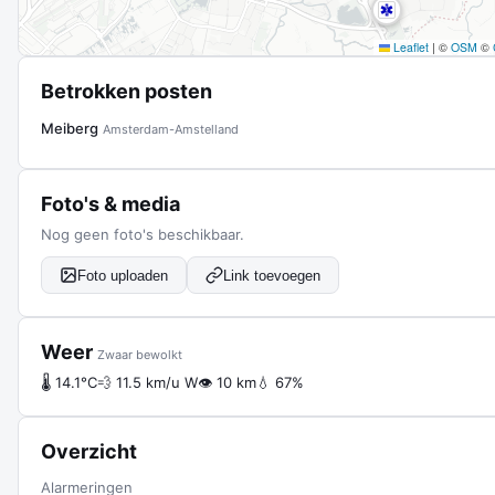
Leaflet
|
©
OSM
©
Betrokken posten
Meiberg
Amsterdam-Amstelland
Foto's & media
Nog geen foto's beschikbaar.
Foto uploaden
Link toevoegen
Weer
Zwaar bewolkt
🌡 14.1°C
💨 11.5 km/u W
👁 10 km
💧 67%
Overzicht
Alarmeringen