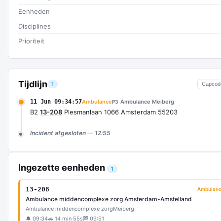
Eenheden
Disciplines
Prioriteit
Tijdlijn
1
Capcod
11 Jun 09:34:57
Ambulance
Ambulance Meiberg
P3
B2
13-208
Plesmanlaan 1066 Amsterdam 55203
Incident afgesloten — 12:55
Ingezette eenheden
1
13-208
Ambulan
Ambulance middencomplexe zorg Amsterdam-Amstelland
Ambulance middencomplexe zorg
Meiberg
🔔 09:34
🚗 14 min 55s
🏁 09:51