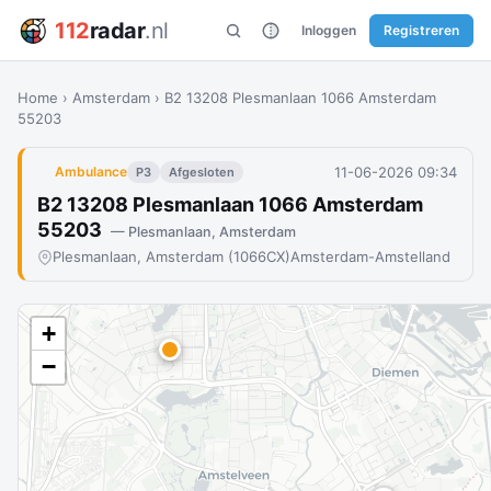
112
radar
.nl
Inloggen
Registreren
Home
›
Amsterdam
›
B2 13208 Plesmanlaan 1066 Amsterdam
55203
11-06-2026 09:34
Ambulance
P3
Afgesloten
B2 13208 Plesmanlaan 1066 Amsterdam
55203
— Plesmanlaan, Amsterdam
Plesmanlaan, Amsterdam (1066CX)
Amsterdam-Amstelland
+
−