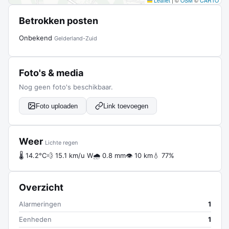
Leaflet
|
©
OSM
©
CARTO
Betrokken posten
Onbekend
Gelderland-Zuid
Foto's & media
Nog geen foto's beschikbaar.
Foto uploaden
Link toevoegen
Weer
Lichte regen
🌡 14.2°C
💨 15.1 km/u W
🌧 0.8 mm
👁 10 km
💧 77%
Overzicht
Alarmeringen
1
Eenheden
1