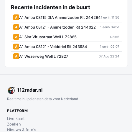
Recente incidenten in de buurt
A1 Ambu 08115 DIA Ammerzoden Rit 244294
A
1 eenh.
11:56
A1 Ambu 08121 - Ammerzoden Rit 244022
A
1 eenh.
04:51
A1 Sint Vitusstraat Well L 72865
A
02:56
A1 Ambu 08121 - Velddriel Rit 243984
A
1 eenh.
02:07
A1 Wezerweg Well L 72827
A
07 Aug 22:24
112
radar
.nl
Realtime hulpdiensten data voor Nederland
PLATFORM
Live kaart
Zoeken
Nieuws & foto's