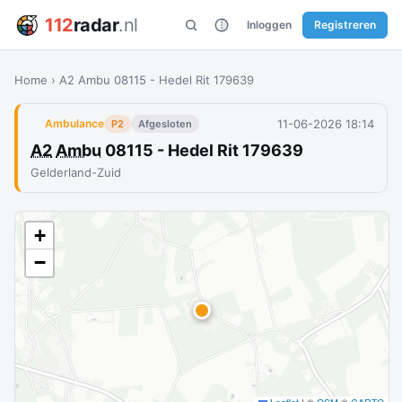
112
radar
.nl
Inloggen
Registreren
Home
›
A2 Ambu 08115 - Hedel Rit 179639
11-06-2026 18:14
Ambulance
P2
Afgesloten
A2
Ambu
08115 - Hedel Rit 179639
Gelderland-Zuid
+
−