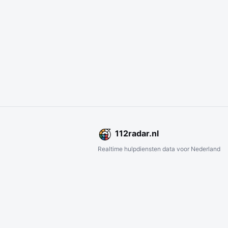
112
radar
.nl
Realtime hulpdiensten data voor Nederland