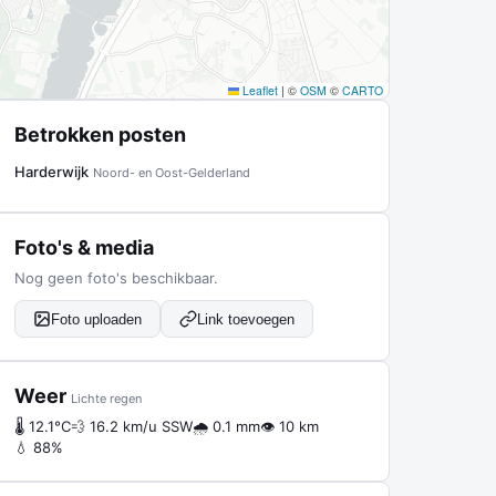
Leaflet
|
©
OSM
©
CARTO
Betrokken posten
Harderwijk
Noord- en Oost-Gelderland
Foto's & media
Nog geen foto's beschikbaar.
Foto uploaden
Link toevoegen
Weer
Lichte regen
🌡 12.1°C
💨 16.2 km/u SSW
🌧 0.1 mm
👁 10 km
💧 88%