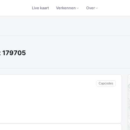
Live kaart
Verkennen
Over
t 179705
Capcodes