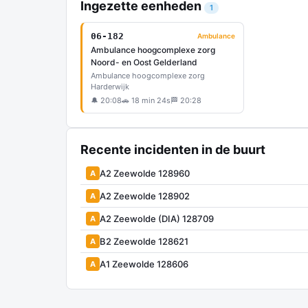
Ingezette eenheden
1
06-182
Ambulance
Ambulance hoogcomplexe zorg
Noord- en Oost Gelderland
Ambulance hoogcomplexe zorg
Harderwijk
🔔 20:08
🚗 18 min 24s
🏁 20:28
Recente incidenten in de buurt
A2 Zeewolde 128960
A
A2 Zeewolde 128902
A
A2 Zeewolde (DIA) 128709
A
B2 Zeewolde 128621
A
A1 Zeewolde 128606
A