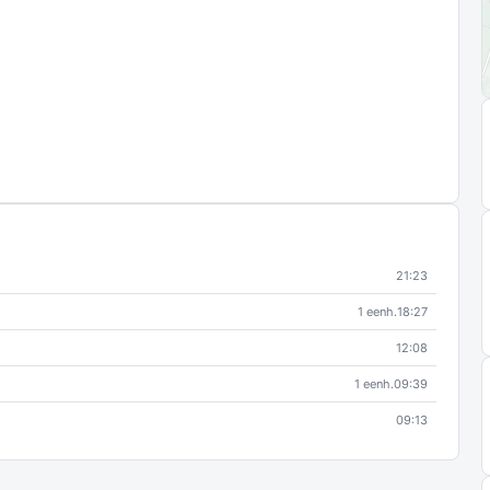
21:23
1 eenh.
18:27
12:08
1 eenh.
09:39
09:13