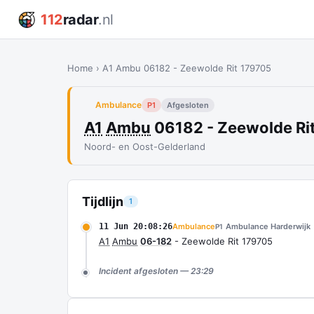
112
radar
.nl
Home
›
A1 Ambu 06182 - Zeewolde Rit 179705
Ambulance
P1
Afgesloten
A1
Ambu
06182 - Zeewolde Ri
Noord- en Oost-Gelderland
Tijdlijn
1
11 Jun 20:08:26
Ambulance
Ambulance Harderwijk
P1
A1
Ambu
06-182
- Zeewolde Rit 179705
Incident afgesloten — 23:29