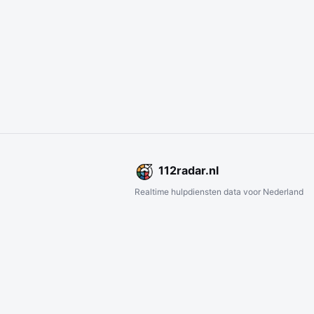
112
radar
.nl
Realtime hulpdiensten data voor Nederland