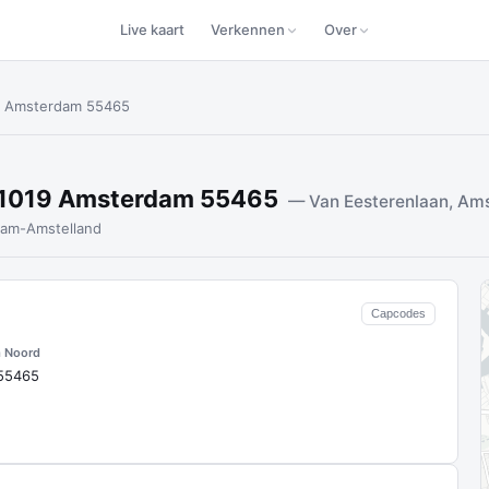
Live kaart
Verkennen
Over
19 Amsterdam 55465
n 1019 Amsterdam 55465
— Van Eesterenlaan, Am
am-Amstelland
Capcodes
 Noord
 55465