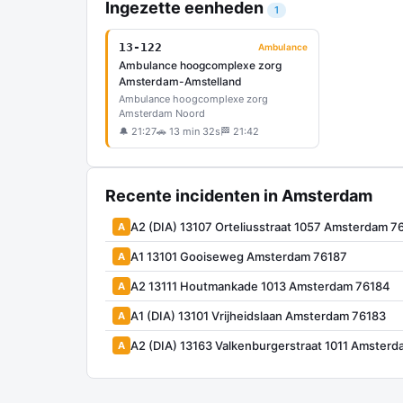
Ingezette eenheden
1
13-122
Ambulance
Ambulance hoogcomplexe zorg
Amsterdam-Amstelland
Ambulance hoogcomplexe zorg
Amsterdam Noord
🔔 21:27
🚗 13 min 32s
🏁 21:42
Recente incidenten in Amsterdam
A2 (DIA) 13107 Orteliusstraat 1057 Amsterdam 7
A
A1 13101 Gooiseweg Amsterdam 76187
A
A2 13111 Houtmankade 1013 Amsterdam 76184
A
A1 (DIA) 13101 Vrijheidslaan Amsterdam 76183
A
A2 (DIA) 13163 Valkenburgerstraat 1011 Amster
A