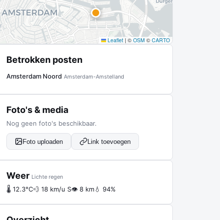
Leaflet
|
©
OSM
©
CARTO
Betrokken posten
Amsterdam Noord
Amsterdam-Amstelland
Foto's & media
Nog geen foto's beschikbaar.
Foto uploaden
Link toevoegen
Weer
Lichte regen
🌡 12.3°C
💨 18 km/u S
👁 8 km
💧 94%
Overzicht