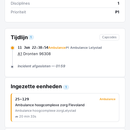
Disciplines
1
Prioriteit
P1
Tijdlijn
1
Capcodes
11 Jun 22:38:54
Ambulance
Ambulance Lelystad
P1
A1
Dronten 96308
Incident afgesloten — 01:59
Ingezette eenheden
1
25-129
Ambulance
Ambulance hoogcomplexe zorg Flevoland
Ambulance hoogcomplexe zorg
Lelystad
🚗 20 min 33s