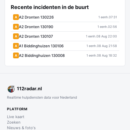
Recente incidenten in de buurt
A2 Dronten 130226
A
1 eenh.
07:31
A2 Dronten 130190
A
1 eenh.
02:56
A2 Dronten 130107
A
1 eenh.
08 Aug 22:00
A1 Biddinghuizen 130106
A
1 eenh.
08 Aug 21:58
A2 Biddinghuizen 130008
A
1 eenh.
08 Aug 18:32
112
radar
.nl
Realtime hulpdiensten data voor Nederland
PLATFORM
Live kaart
Zoeken
Nieuws & foto's