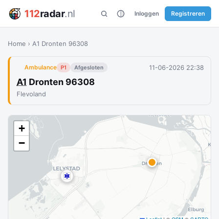
112
radar
.nl
Inloggen
Registreren
Home
›
A1 Dronten 96308
11-06-2026 22:38
Ambulance
P1
Afgesloten
A1
Dronten 96308
Flevoland
+
−