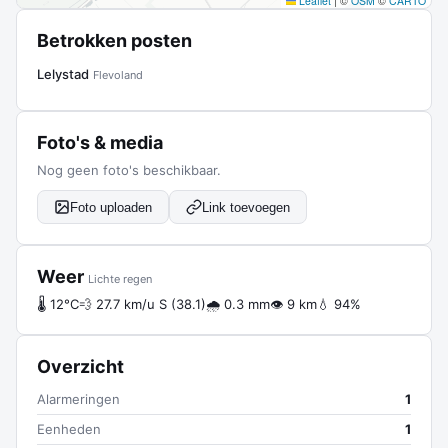
Leaflet
|
©
OSM
©
CARTO
Betrokken posten
Lelystad
Flevoland
Foto's & media
Nog geen foto's beschikbaar.
Foto uploaden
Link toevoegen
Weer
Lichte regen
🌡 12°C
💨 27.7 km/u S (38.1)
🌧 0.3 mm
👁 9 km
💧 94%
Overzicht
Alarmeringen
1
Eenheden
1