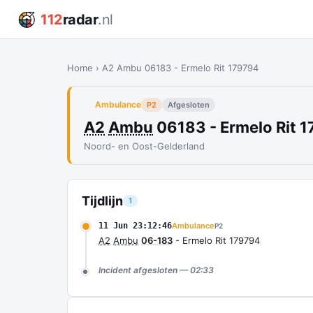
112
radar
.nl
Home
›
A2 Ambu 06183 - Ermelo Rit 179794
Ambulance
P2
Afgesloten
A2
Ambu
06183 - Ermelo Rit 
Noord- en Oost-Gelderland
Tijdlijn
1
11 Jun 23:12:46
Ambulance
P2
A2
Ambu
06-183
- Ermelo Rit 179794
Incident afgesloten — 02:33