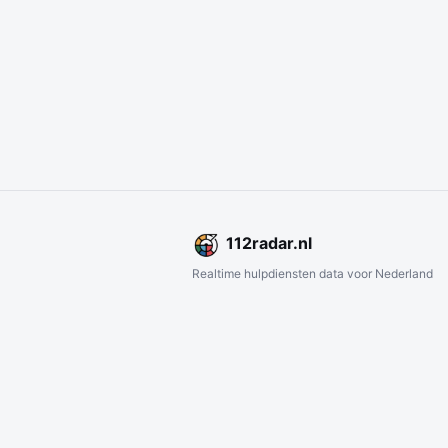
112
radar
.nl
Realtime hulpdiensten data voor Nederland