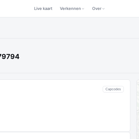
Live kaart
Verkennen
Over
179794
Capcodes