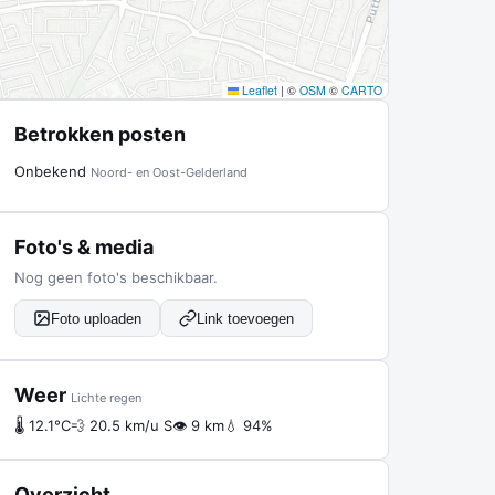
Leaflet
|
©
OSM
©
CARTO
Betrokken posten
Onbekend
Noord- en Oost-Gelderland
Foto's & media
Nog geen foto's beschikbaar.
Foto uploaden
Link toevoegen
Weer
Lichte regen
🌡 12.1°C
💨 20.5 km/u S
👁 9 km
💧 94%
Overzicht