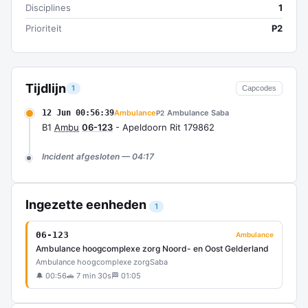
Disciplines
1
Prioriteit
P2
Tijdlijn
1
Capcodes
12 Jun 00:56:39
Ambulance
Ambulance Saba
P2
B1
Ambu
06-123
- Apeldoorn Rit 179862
Incident afgesloten — 04:17
Ingezette eenheden
1
06-123
Ambulance
Ambulance hoogcomplexe zorg Noord- en Oost Gelderland
Ambulance hoogcomplexe zorg
Saba
🔔 00:56
🚗 7 min 30s
🏁 01:05