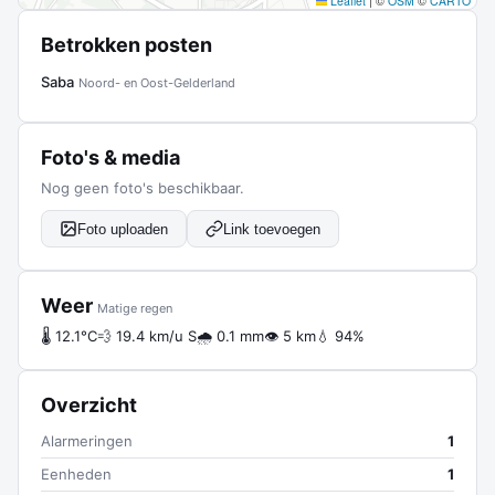
Leaflet
|
©
OSM
©
CARTO
Betrokken posten
Saba
Noord- en Oost-Gelderland
Foto's & media
Nog geen foto's beschikbaar.
Foto uploaden
Link toevoegen
Weer
Matige regen
🌡 12.1°C
💨 19.4 km/u S
🌧 0.1 mm
👁 5 km
💧 94%
Overzicht
Alarmeringen
1
Eenheden
1