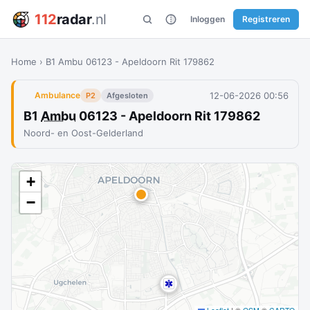
112
radar
.nl
Inloggen
Registreren
Home
›
B1 Ambu 06123 - Apeldoorn Rit 179862
12-06-2026 00:56
Ambulance
P2
Afgesloten
B1
Ambu
06123 - Apeldoorn Rit 179862
Noord- en Oost-Gelderland
+
−