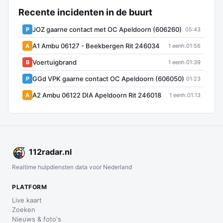
Recente incidenten in de buurt
JOZ gaarne contact met OC Apeldoorn (606260)
P
05:43
A1 Ambu 06127 - Beekbergen Rit 246034
A
1 eenh.
01:56
Voertuigbrand
B
1 eenh.
01:39
GGd VPK gaarne contact OC Apeldoorn (606050)
P
01:23
A2 Ambu 06122 DIA Apeldoorn Rit 246018
A
1 eenh.
01:13
112
radar
.nl
Realtime hulpdiensten data voor Nederland
PLATFORM
Live kaart
Zoeken
Nieuws & foto's