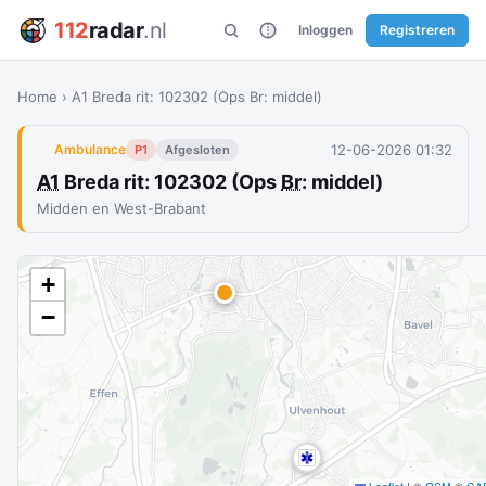
112
radar
.nl
Inloggen
Registreren
Home
›
A1 Breda rit: 102302 (Ops Br: middel)
12-06-2026 01:32
Ambulance
P1
Afgesloten
A1
Breda rit: 102302 (Ops
Br
: middel)
Midden en West-Brabant
+
−