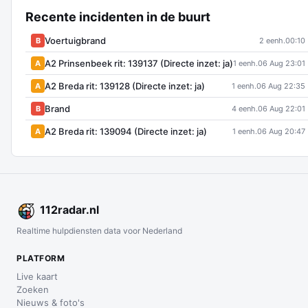
Recente incidenten in de buurt
Voertuigbrand
B
2 eenh.
00:10
A2 Prinsenbeek rit: 139137 (Directe inzet: ja)
A
1 eenh.
06 Aug 23:01
A2 Breda rit: 139128 (Directe inzet: ja)
A
1 eenh.
06 Aug 22:35
Brand
B
4 eenh.
06 Aug 22:01
A2 Breda rit: 139094 (Directe inzet: ja)
A
1 eenh.
06 Aug 20:47
112
radar
.nl
Realtime hulpdiensten data voor Nederland
PLATFORM
Live kaart
Zoeken
Nieuws & foto's