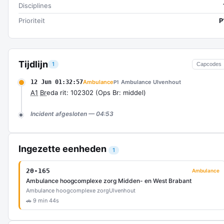
Disciplines
Prioriteit
P
Tijdlijn
1
Capcodes
12 Jun 01:32:57
Ambulance
Ambulance Ulvenhout
P1
A1
Br
eda rit: 102302 (Ops Br: middel)
Incident afgesloten — 04:53
Ingezette eenheden
1
20-165
Ambulance
Ambulance hoogcomplexe zorg Midden- en West Brabant
Ambulance hoogcomplexe zorg
Ulvenhout
🚗 9 min 44s