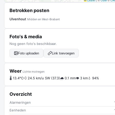
Leaflet
|
©
OSM
©
CA
Betrokken posten
Ulvenhout
Midden en West-Brabant
Foto's & media
Nog geen foto's beschikbaar.
Foto uploaden
Link toevoegen
Weer
Lichte motregen
🌡 13.4°C
💨 24.5 km/u SW (37.3)
🌧 0.1 mm
👁 3 km
💧 94%
Overzicht
Alarmeringen
Eenheden