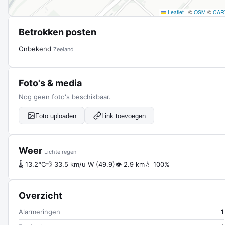
Leaflet
|
©
OSM
©
CAR
Betrokken posten
Onbekend
Zeeland
Foto's & media
Nog geen foto's beschikbaar.
Foto uploaden
Link toevoegen
Weer
Lichte regen
🌡 13.2°C
💨 33.5 km/u W (49.9)
👁 2.9 km
💧 100%
Overzicht
Alarmeringen
1