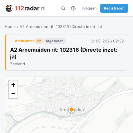
112
radar
.nl
Inloggen
Registreren
Home
›
A2 Arnemuiden rit: 102316 (Directe inzet: ja)
12-06-2026 02:32
Ambulance
P2
Afgesloten
A2
Arnemuiden rit: 102316 (Directe inzet:
ja)
Zeeland
+
−