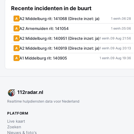
Recente incidenten in de buurt
A2 Middelburg rit: 141068 (Directe inzet: ja)
A
1 eenh.
06:28
A2 Arnemuiden rit: 141054
A
1 eenh.
05:06
A2 Middelburg rit: 140951 (Directe inzet: ja)
A
1 eenh.
09 Aug 21:56
A2 Middelburg rit: 140919 (Directe inzet: ja)
A
1 eenh.
09 Aug 20:13
A1 Middelburg rit: 140905
A
1 eenh.
09 Aug 19:36
112
radar
.nl
Realtime hulpdiensten data voor Nederland
PLATFORM
Live kaart
Zoeken
Nieuws & foto's