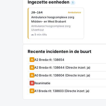
Ingezette eenheden
1
20-164
Ambulance
Ambulance hoogcomplexe zorg
Midden- en West Brabant
Ambulance hoogcomplexe zorg
Ulvenhout
🚗 9 min 44s
Recente incidenten in de buurt
A2 Breda rit: 138654
A
A2 Breda rit: 138644 (Directe inzet: ja)
A
A0 Breda rit: 138604 (Directe inzet: ja)
A
Reanimatie
B
A1 Breda rit: 138603 (Directe inzet: ja)
A