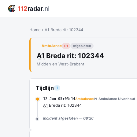
112
radar
.nl
Home
›
A1 Breda rit: 102344
Ambulance
P1
Afgesloten
A1
Breda rit: 102344
Midden en West-Brabant
Tijdlijn
1
12 Jun 05:05:14
Ambulance
Ambulance Ulvenhout
P1
A1
Breda rit: 102344
Incident afgesloten — 08:26