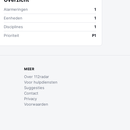
Alarmeringen
1
Eenheden
1
Disciplines
1
Prioriteit
P1
MEER
Over 112radar
Voor hulpdiensten
Suggesties
Contact
Privacy
Voorwaarden