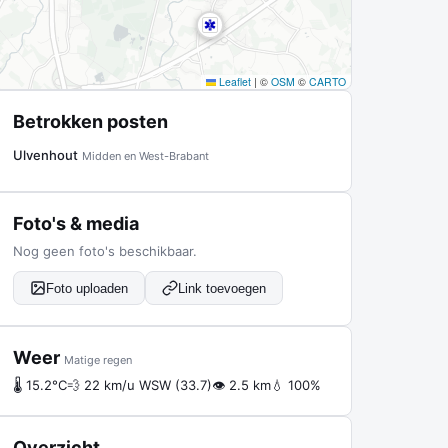
Leaflet
|
©
OSM
©
CARTO
Betrokken posten
Ulvenhout
Midden en West-Brabant
Foto's & media
Nog geen foto's beschikbaar.
Foto uploaden
Link toevoegen
Weer
Matige regen
🌡 15.2°C
💨 22 km/u WSW (33.7)
👁 2.5 km
💧 100%
Overzicht