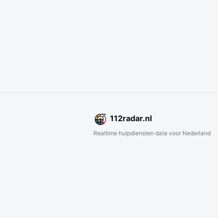
112
radar
.nl
Realtime hulpdiensten data voor Nederland